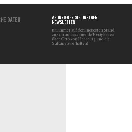
ABONNIEREN SIE UNSEREN
CHE DATEN
NEWSLETTER
um immer auf dem neuesten Stand
zu sein und spannende Neuigkeiten
über Otto von Habsburg und die
Stiftung zu erhalten!