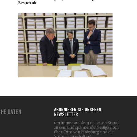
Besuch ab.
ABONNIEREN SIE UNSEREN
CHE DATEN
NEWSLETTER
um immer auf dem neuesten Stand
zu sein und spannende Neuigkeiten
über Otto von Habsburg und die
Stiftung zu erhalten!