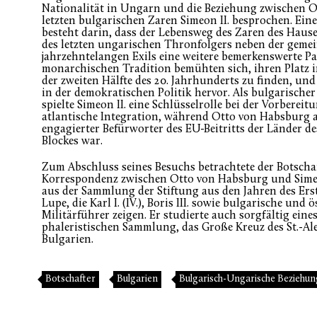
Nationalität in Ungarn und die Beziehung zwischen 
letzten bulgarischen Zaren Simeon II. besprochen. Ein
besteht darin, dass der Lebensweg des Zaren des Hau
des letzten ungarischen Thronfolgers neben der gem
jahrzehntelangen Exils eine weitere bemerkenswerte Par
monarchischen Tradition bemühten sich, ihren Platz 
der zweiten Hälfte des 20. Jahrhunderts zu finden, und
in der demokratischen Politik hervor. Als bulgarische
spielte Simeon II. eine Schlüsselrolle bei der Vorbereit
atlantische Integration, während Otto von Habsburg 
engagierter Befürworter des EU-Beitritts der Länder de
Blockes war.
Zum Abschluss seines Besuchs betrachtete der Botschaf
Korrespondenz zwischen Otto von Habsburg und Simeo
aus der Sammlung der Stiftung aus den Jahren des Ers
Lupe, die Karl I. (IV.), Boris III. sowie bulgarische und
Militärführer zeigen. Er studierte auch sorgfältig eine
phaleristischen Sammlung, das Große Kreuz des St.-A
Bulgarien.
Botschafter
Bulgarien
Bulgarisch-Ungarische Beziehu