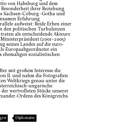
Otto von Habsburg und dem
e Besonderheit ihrer Beziehung
ses Sachsen-Coburg -Gotha und
einsamen Erfahrung
allele aufweist: Beide Erben einer
in den politischen Turbulenzen
 traten als entscheidende Akteure
r Ministerpräsident (2001–2005)
ung seines Landes auf die euro-
als Europaabgeordneter ein
s ehemaligen sozialistischen
ter mit großem Interesse die
n II. und nahm die Fotografien
ten Weltkriegs genau unter die
 österreichisch-ungarische
s der wertvollsten Stücke unserer
lexander-Ordens des Königreichs
ngen
Diplomatie