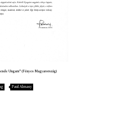
lende Ungarn“ (Fényes Magyarország)
ng
Paul Almasy