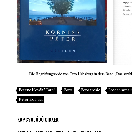
Die Begrüßungsrede von Ottó Habsburg in dem Band „Das strah
Ferenc Novák "Tata"
Foto
Fotoarchiv
Fotosammlu
Péter Korniss
KAPCSOLÓDÓ CIKKEK