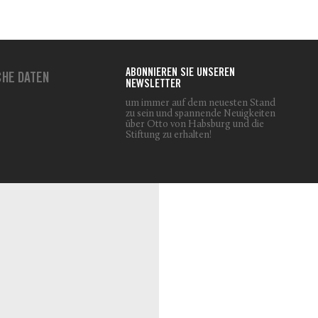
ABONNIEREN SIE UNSEREN
CHE DATEN
NEWSLETTER
um immer auf dem neuesten Stand
zu sein und spannende Neuigkeiten
über Otto von Habsburg und die
Stiftung zu erhalten!