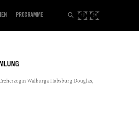
NEN
PROGRAMME
HU
EN
MMLUNG
 Erzherzogin Walburga Habsburg Douglas,