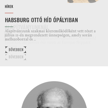
HÍREK
HÍREK
HÍREK
A SCHUMAN INTÉZET ELNÖKE
HABSBURG OTTÓ HÍD ÓPÁLYIBAN
A HEGYEN ÉPÜLT VÁROSRÓL A HEGYEN
ALAPÍTVÁNYUNKNÁL
ÉPÜLT APÁTSÁGBAN
Alapítványunk szakmai közreműködőként vett részt a
július 11-én megrendezett ünnepségen, amely során
Örömmel láttuk vendégül archívumunkban Reinhold
Július 4-én a névadónk szívurnáját őrző Pannonhalmi
mellszoborral és ...
Lopatkát, aki június óta vezeti az Európai Néppárt
Bencés Főapátságban emlékeztünk meg Habsburg Ottó
képzési ...
halálának ...
BŐVEBBEN
BŐVEBBEN
BŐVEBBEN