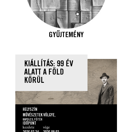
GYŰJTEMÉNY
KIÁLLÍTÁS: 99 ÉV
ALATT A FÖLD
KÖRÜL
HELYSZÍN
MŰVÉSZETEK VÖLGYE,
KAPOLCS, FŐTÉR
IDŐPONT
kezdete
vége