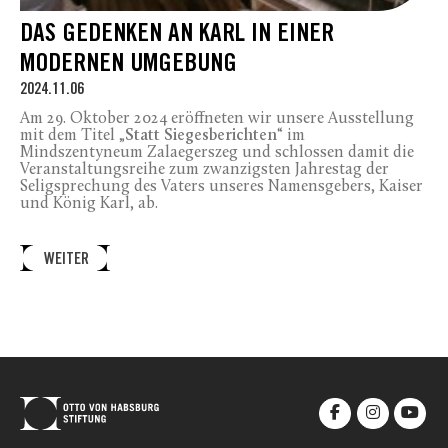
DAS GEDENKEN AN KARL IN EINER
MODERNEN UMGEBUNG
2024.11.06
Am 29. Oktober 2024 eröffneten wir unsere Ausstellung
mit dem Titel „
Statt Siegesberichten
“ im
Mindszentyneum Zalaegerszeg und schlossen damit die
Veranstaltungsreihe zum zwanzigsten Jahrestag der
Seligsprechung des Vaters unseres Namensgebers, Kaiser
und König Karl, ab.
WEITER