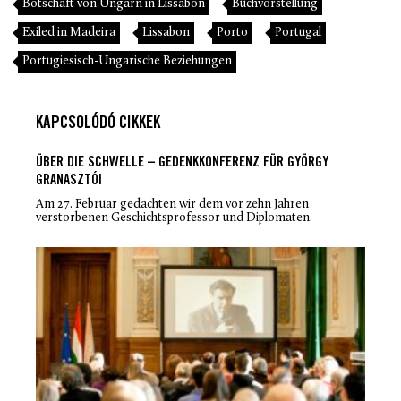
Botschaft von Ungarn in Lissabon
Buchvorstellung
Exiled in Madeira
Lissabon
Porto
Portugal
Portugiesisch-Ungarische Beziehungen
KAPCSOLÓDÓ CIKKEK
ÜBER DIE SCHWELLE – GEDENKKONFERENZ FÜR GYÖRGY
GRANASZTÓI
Am 27. Februar gedachten wir dem vor zehn Jahren
verstorbenen Geschichtsprofessor und Diplomaten.