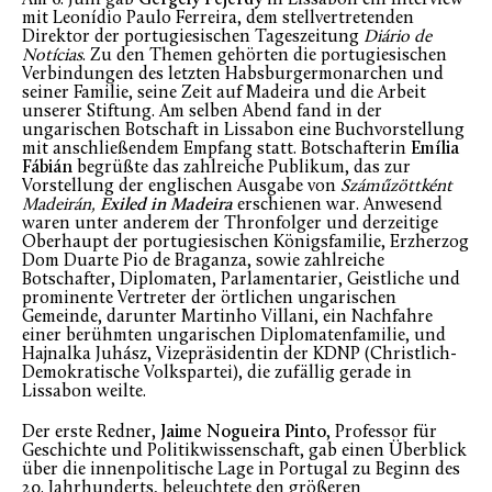
mit Leonídio Paulo Ferreira, dem stellvertretenden
Direktor der portugiesischen Tageszeitung
Diário de
Notícias
. Zu den Themen gehörten die portugiesischen
Verbindungen des letzten Habsburgermonarchen und
seiner Familie, seine Zeit auf Madeira und die Arbeit
unserer Stiftung. Am selben Abend fand in der
ungarischen Botschaft in Lissabon eine Buchvorstellung
mit anschließendem Empfang statt. Botschafterin
Emília
Fábián
begrüßte das zahlreiche Publikum, das zur
Vorstellung der englischen Ausgabe von
Száműzöttként
Madeirán,
Exiled in Madeira
erschienen war. Anwesend
waren unter anderem der Thronfolger und derzeitige
Oberhaupt der portugiesischen Königsfamilie, Erzherzog
Dom Duarte Pio de Braganza, sowie zahlreiche
Botschafter, Diplomaten, Parlamentarier, Geistliche und
prominente Vertreter der örtlichen ungarischen
Gemeinde, darunter Martinho Villani, ein Nachfahre
einer berühmten ungarischen Diplomatenfamilie, und
Hajnalka Juhász, Vizepräsidentin der KDNP (Christlich-
Demokratische Volkspartei), die zufällig gerade in
Lissabon weilte.
Der erste Redner,
Jaime Nogueira Pinto
, Professor für
Geschichte und Politikwissenschaft, gab einen Überblick
über die innenpolitische Lage in Portugal zu Beginn des
20. Jahrhunderts, beleuchtete den größeren