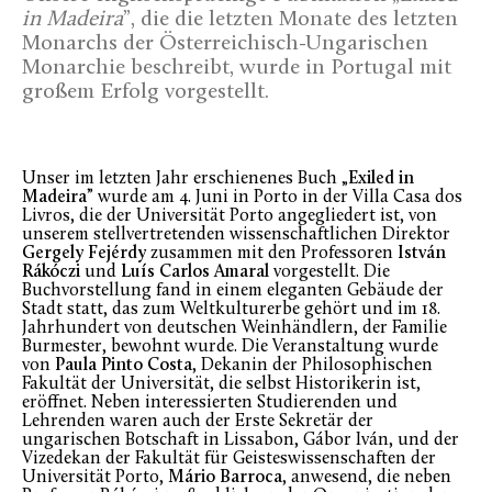
in Madeira
”, die die letzten Monate des letzten
Monarchs der Österreichisch-Ungarischen
Monarchie beschreibt, wurde in Portugal mit
großem Erfolg vorgestellt.
Unser im letzten Jahr erschienenes Buch „
Exiled in
Madeira
” wurde am 4. Juni in Porto in der Villa Casa dos
Livros, die der Universität Porto angegliedert ist, von
unserem stellvertretenden wissenschaftlichen Direktor
Gergely Fejérdy
zusammen mit den Professoren
István
Rákóczi
und
Luís Carlos Amaral
vorgestellt. Die
Buchvorstellung fand in einem eleganten Gebäude der
Stadt statt, das zum Weltkulturerbe gehört und im 18.
Jahrhundert von deutschen Weinhändlern, der Familie
Burmester, bewohnt wurde. Die Veranstaltung wurde
von
Paula Pinto Costa
, Dekanin der Philosophischen
Fakultät der Universität, die selbst Historikerin ist,
eröffnet. Neben interessierten Studierenden und
Lehrenden waren auch der Erste Sekretär der
ungarischen Botschaft in Lissabon, Gábor Iván, und der
Vizedekan der Fakultät für Geisteswissenschaften der
Universität Porto,
Mário Barroca
, anwesend, die neben