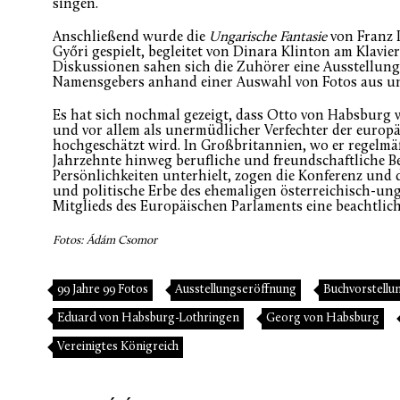
singen.
Anschließend wurde die
Ungarische Fantasie
von Franz 
Győri gespielt, begleitet von Dinara Klinton am Klavie
Diskussionen sahen sich die Zuhörer eine Ausstellung
Namensgebers anhand einer Auswahl von Fotos aus uns
Es hat sich nochmal gezeigt, dass Otto von Habsburg 
und vor allem als unermüdlicher Verfechter der europä
hochgeschätzt wird. In Großbritannien, wo er regelm
Jahrzehnte hinweg berufliche und freundschaftliche 
Persönlichkeiten unterhielt, zogen die Konferenz und d
und politische Erbe des ehemaligen österreichisch-u
Mitglieds des Europäischen Parlaments eine beachtlic
Fotos: Ádám Csomor
99 Jahre 99 Fotos
Ausstellungseröffnung
Buchvorstellu
Eduard von Habsburg-Lothringen
Georg von Habsburg
Vereinigtes Königreich