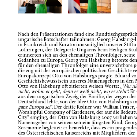
Nach den Präsentationen fand eine Rundtischgespräch 
ungarische Botschafter teilnahmen:
Georg Habsburg-L
in Frankreich und Kuratoriumsmitglied unserer Stift
Lothringen
, der Delegierte Ungarns beim Heiligen Stu
erinnerten sich an den ehemaligen Thronfolger, sein
Gedanken zu Europa. Georg von Habsburg betonte den 
für den ehemaligen Thronfolger eine unverzichtbare po
die eng mit der europäischen politischen Geschichte v
Europakonzept Otto von Habsburgs prägte. Eduard von
Geschichtsbewusstsein unseres Namensgebers in den Mi
Otto von Habsburg oft zitierten weisen Worte:
,,Wer n
nicht, wohin er geht, denn er weiß nicht, wo er steht“.
Er 
aus dem ungarischen Zweig der Familie, der wegen der
Deutschland lebte, von der Idee Otto von Habsburgs i
ganz Europa sei“
. Der dritte Redner war
William Fraser
,
Worshipful Company of Gardeners, der auf die Bedeutun
City“ einging, der Otto von Habsburg 2007 verliehen
Namensgeber von seinem seineim jüngsten Kind, Geor
Zeremonie begleitet: er bemerkte, dass es ein prägende
des Österreichischen Kaiserreichs mit Mitgliedern der 