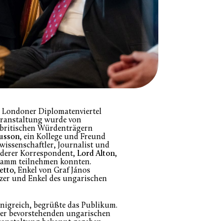
m Londoner Diplomatenviertel
Veranstaltung wurde von
d britischen Würdenträgern
usson
, ein Kollege und Freund
issenschaftler, Journalist und
nderer Korrespondent,
Lord Alton
,
gramm teilnehmen konnten.
etto
, Enkel von Graf János
etzer und Enkel des ungarischen
önigreich, begrüßte das Publikum.
 der bevorstehenden ungarischen