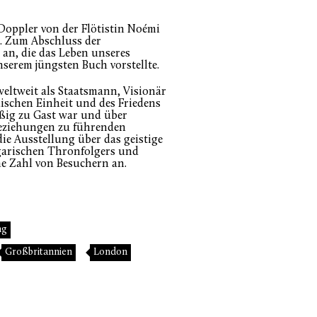
Doppler von der Flötistin Noémi
r. Zum Abschluss der
 an, die das Leben unseres
erem jüngsten Buch vorstellte.
weltweit als Staatsmann, Visionär
ischen Einheit und des Friedens
äßig zu Gast war und über
Beziehungen zu führenden
ie Ausstellung über das geistige
ngarischen Thronfolgers und
he Zahl von Besuchern an.
ng
Großbritannien
London