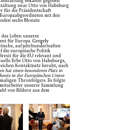
eranstaltung bekannt gegeben
nstaltung zwar Otto von Habsburg
r für die Präsidentschaft
n Europaabgeordneten mit den
enden sechs Monate
r das Leben unseres
ent für Europa.
Gergely
stische, auf jahrhundertealten
 die europäische Politik
rexit für die EU relevant und
ktuelle Erbe Otto von Habsburgs,
eichen Kontaktnetz beruht, nach
en hat einen besonderen Platz in
 heute in der Europäischen Union
emaligen Thronfolgers. Es folgte
tmitarbeiter unserer Sammlung
ahl von Bildern aus dem