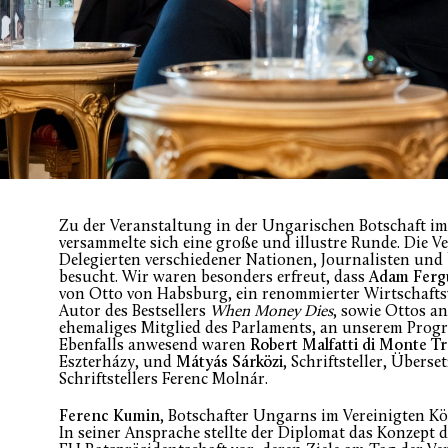
Zu der Veranstaltung in der Ungarischen Botschaft i
versammelte sich eine große und illustre Runde. Die 
Delegierten verschiedener Nationen, Journalisten un
besucht. Wir waren besonders erfreut, dass
Adam Ferg
von Otto von Habsburg, ein renommierter Wirtschaftsw
Autor des Bestsellers
When Money Dies
, sowie Ottos a
ehemaliges Mitglied des Parlaments, an unserem Pro
Ebenfalls anwesend waren
Robert Malfatti di Monte Tr
Eszterházy, und
Mátyás Sárközi
, Schriftsteller, Übers
Schriftstellers Ferenc Molnár.
Ferenc Kumin
, Botschafter Ungarns im Vereinigten K
In seiner Ansprache stellte der Diplomat das Konzept