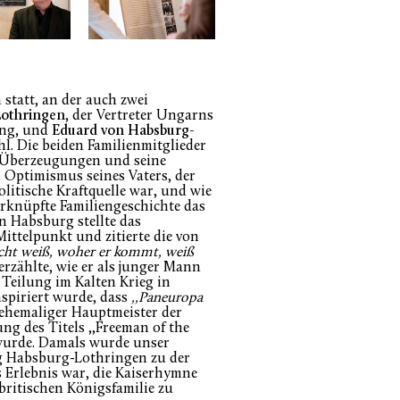
statt, an der auch zwei
othringen
, der Vertreter Ungarns
ung, und
Eduard von Habsburg-
hl. Die beiden Familienmitglieder
e Überzeugungen und seine
Optimismus seines Vaters, der
litische Kraftquelle war, und wie
erknüpfte Familiengeschichte das
 Habsburg stellte das
ttelpunkt und zitierte die von
icht weiß, woher er kommt, weiß
erzählte, wie er als junger Mann
 Teilung im Kalten Krieg in
nspiriert wurde, dass
,,Paneuropa
 ehemaliger Hauptmeister der
g des Titels ,,Freeman of the
 wurde. Damals wurde unser
g Habsburg-Lothringen zu der
s Erlebnis war, die Kaiserhymne
britischen Königsfamilie zu