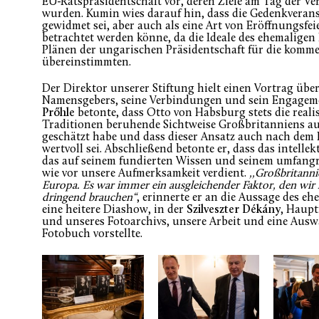
EU-Ratspräsidentschaft vor, deren Ziele am Tag der V
wurden. Kumin wies darauf hin, dass die Gedenkvera
gewidmet sei, aber auch als eine Art von Eröffnungsfeie
betrachtet werden könne, da die Ideale des ehemalige
Plänen der ungarischen Präsidentschaft für die komm
übereinstimmten.
Der Direktor unserer Stiftung hielt einen Vortrag übe
Namensgebers, seine Verbindungen und sein Engagem
Prőhle
betonte, dass Otto von Habsburg stets die reali
Traditionen beruhende Sichtweise Großbritanniens auf
geschätzt habe und dass dieser Ansatz auch nach dem B
wertvoll sei. Abschließend betonte er, dass das intelle
das auf seinem fundierten Wissen und seinem umfangr
wie vor unsere Aufmerksamkeit verdient.
,,Großbritanni
Europa.
Es war immer ein ausgleichender Faktor, den wir
dringend brauchen“
, erinnerte er an die Aussage des eh
eine heitere Diashow, in der
Szilveszter Dékány
, Haup
und unseres Fotoarchivs, unsere Arbeit und eine Ausw
Fotobuch vorstellte.