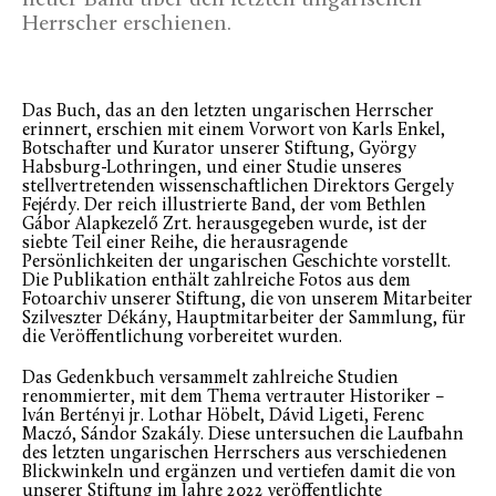
neuer Band über den letzten ungarischen
Herrscher erschienen.
Das Buch, das an den letzten ungarischen Herrscher
erinnert, erschien mit einem Vorwort von Karls Enkel,
Botschafter und Kurator unserer Stiftung, György
Habsburg-Lothringen, und einer Studie unseres
stellvertretenden wissenschaftlichen Direktors Gergely
Fejérdy. Der reich illustrierte Band, der vom Bethlen
Gábor Alapkezelő Zrt. herausgegeben wurde, ist der
siebte Teil einer Reihe, die herausragende
Persönlichkeiten der ungarischen Geschichte vorstellt.
Die Publikation enthält zahlreiche Fotos aus dem
Fotoarchiv unserer Stiftung, die von unserem Mitarbeiter
Szilveszter Dékány, Hauptmitarbeiter der Sammlung, für
die Veröffentlichung vorbereitet wurden.
Das Gedenkbuch versammelt zahlreiche Studien
renommierter, mit dem Thema vertrauter Historiker –
Iván Bertényi jr. Lothar Höbelt, Dávid Ligeti, Ferenc
Maczó, Sándor Szakály. Diese untersuchen die Laufbahn
des letzten ungarischen Herrschers aus verschiedenen
Blickwinkeln und ergänzen und vertiefen damit die von
unserer Stiftung im Jahre 2022 veröffentlichte