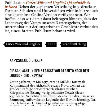
Publikation
Guter Wille und Unglück
(
Jó szándék és
balsors
)
. Neben der geplanten Verteilung in gedruckter
Form an Schulen und Universitäten wird in Kürze auch
eine kostenlose Online-Version verfügbar sein. Wir
hoffen, dass wir damit dazu beitragen können, dass der
Lebensweg des Vaters unseres Namensgebers, der
untrennbar mit der ungarischen Geschichte verbunden
ist, einem breiten Publikum bekannt wird.
Guter Wille und Unglück
Karl I
Veröffentlichung
KAPCSOLÓDÓ CIKKEK
DIE SCHLACHT IN DER STRASSE VON OTRANTO NACH DEM L
OGBUCH DER „NOVARA“
Vor 109 Jahren, im Mai 1917, errang Miklós Horthy als
Kommandant des leichten Kreuzers
Novara
einen der
größten Erfolge der österreichisch-ungarischen
Kriegsmarine. Bislang wenig bekannte Details dieser
legendären Seeschlacht werden in den Seiten des in unserer
Sammlung aufbewahrten Logbuchs der
Novara
lebendig. Das
reich bebilderte Dokument gewährt einen einzigartigen