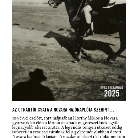
AZ OTRANTÓI CSATA A NOVARA HAJÓNAPLÓJA SZERINT…
109 évvel ezelőtt, 1917 májusában Horthy Miklós a Novara
gyorscirkáló élén a Monarchia haditengerészetének egyik
legnagyobb sikerét aratta. A legendás tengeri ütközet eddig
ismeretlen részletei tárulnak fel a gyűjteményünkben őrzött
Novara hajónapló lapjain. A gazdagon illusztrált dokumentum