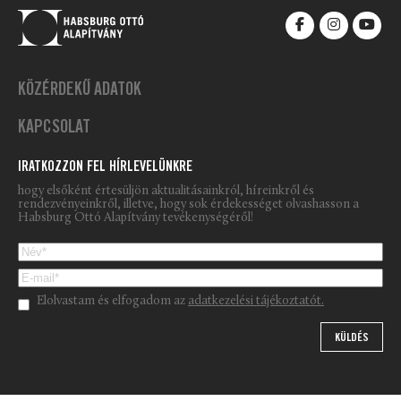
KÖZÉRDEKŰ ADATOK
KAPCSOLAT
IRATKOZZON FEL HÍRLEVELÜNKRE
hogy elsőként értesüljön aktualitásainkról, híreinkről és
rendezvényeinkről, illetve, hogy sok érdekességet olvashasson a
Habsburg Ottó Alapítvány tevékenységéről!
Please leave this field empty.
Elolvastam és elfogadom az
adatkezelési tájékoztatót.