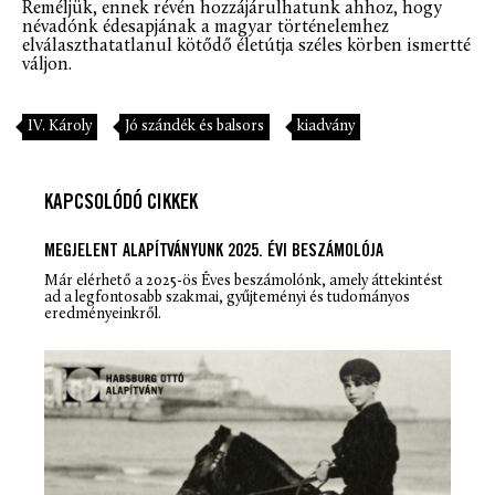
Reméljük, ennek révén hozzájárulhatunk ahhoz, hogy
névadónk édesapjának a magyar történelemhez
elválaszthatatlanul kötődő életútja széles körben ismertté
váljon.
IV. Károly
Jó szándék és balsors
kiadvány
KAPCSOLÓDÓ CIKKEK
MEGJELENT ALAPÍTVÁNYUNK 2025. ÉVI BESZÁMOLÓJA
Már elérhető a 2025-ös
Éves beszámoló
nk, amely áttekintést
ad a legfontosabb szakmai, gyűjteményi és tudományos
eredményeinkről.