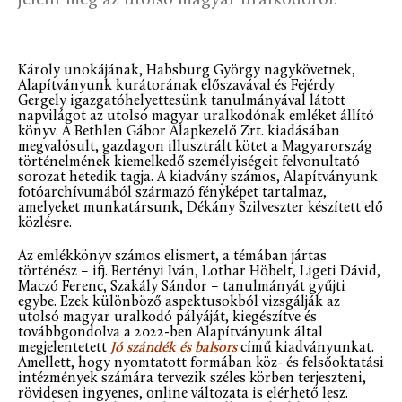
jelent meg az utolsó magyar uralkodóról.
Károly unokájának, Habsburg György nagykövetnek,
Alapítványunk kurátorának előszavával és Fejérdy
Gergely igazgatóhelyettesünk tanulmányával látott
napvilágot az utolsó magyar uralkodónak emléket állító
könyv. A Bethlen Gábor Alapkezelő Zrt. kiadásában
megvalósult, gazdagon illusztrált kötet a Magyarország
történelmének kiemelkedő személyiségeit felvonultató
sorozat hetedik tagja. A kiadvány számos, Alapítványunk
fotóarchívumából származó fényképet tartalmaz,
amelyeket munkatársunk, Dékány Szilveszter készített elő
közlésre.
Az emlékkönyv számos elismert, a témában jártas
történész – ifj. Bertényi Iván, Lothar Höbelt, Ligeti Dávid,
Maczó Ferenc, Szakály Sándor – tanulmányát gyűjti
egybe. Ezek különböző aspektusokból vizsgálják az
utolsó magyar uralkodó pályáját, kiegészítve és
továbbgondolva a 2022-ben Alapítványunk által
megjelentetett
Jó szándék és balsors
című kiadványunkat.
Amellett, hogy nyomtatott formában köz- és felsőoktatási
intézmények számára tervezik széles körben terjeszteni,
rövidesen ingyenes, online változata is elérhető lesz.