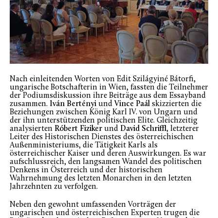
Nach einleitenden Worten von Edit Szilágyiné Bátorfi,
ungarische Botschafterin in Wien, fassten die Teilnehmer
der Podiumsdiskussion ihre Beiträge aus dem Essayband
zusammen.
Iván Bertényi
und
Vince Paál
skizzierten die
Beziehungen zwischen König Karl IV. von Ungarn und
der ihn unterstützenden politischen Elite. Gleichzeitig
analysierten
Róbert Fiziker
und
David Schriffl
, letzterer
Leiter des Historischen Dienstes des österreichischen
Außenministeriums, die Tätigkeit Karls als
österreichischer Kaiser und deren Auswirkungen. Es war
aufschlussreich, den langsamen Wandel des politischen
Denkens in Österreich und der historischen
Wahrnehmung des letzten Monarchen in den letzten
Jahrzehnten zu verfolgen.
Neben den gewohnt umfassenden Vorträgen der
ungarischen und österreichischen Experten trugen die