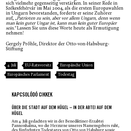
sich vielmehr gegenseitig verstärken. In seiner Rede in
Székesfehérvár im Mai 2004, als die ersten Europawahlen
in Ungarn bevorstanden, forderte er seine Zuhörer
auf,
„Patrioten zu sein, aber vor allem Ungarn, denn wenn
man kein guter Ungar ist, kann man kein guter Europäer
sein.“
Lassen Sie uns diese Worte heute als Ermutigung
nehmen!
Gergely Prőhle, Direktor der Otto-von-Habsburg-
Stiftung
4. Juli
EU-Ratsvorsitz
Europäische Union
Europäisches Parlament
Todestag
KAPCSOLÓDÓ CIKKEK
ÜBER DIE STADT AUF DEM HÜGEL – IN DER ABTEI AUF DEM
HÜGEL
Am 4. Juli gedachten wir in der Benediktiner-Erzabtei
Pannonhalma, wo die Herzurne unseres Namensgebers ruht,
des fünfzehnten Todestages von Otto von Habsburg sowie