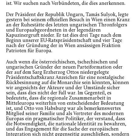
ist. Wir suchen nach Verbündeten, die dies anerkennen.
Der Präsident der Republik Ungarn, Tamás Sulyok, legte
gestern bei seinem offiziellen Besuch in Wien einen Kranz
an der Ruhestätte des letzten ungarischen Thronfolgers
und Europaabgeordneten in der legendären
Kapuzinergruft nieder. Er tat dies drei Tage nach dem
Beginn unserer EU-Ratspräsidentschaft und vier Tage
nach der Gründung der in Wien ansässigen Fraktion
Patrioten für Europa.
Auch wenn die österreichischen, tschechischen und
ungarischen Gründer der neuen Parteiformation oder
der auf dem Sarg Erzherzog Ottos niedergelegte
Präsidentschaftskranz Anzeichen für eine nostalgische
Rückbesinnung auf die Monarchie sein könnten, können
wir angesichts der Akteure und der Umstände sicher
sein, dass dies nicht der Fall war. Im Gegenteil, es
bedeutete, dass die regionale Zusammenarbeit in
Mitteleuropa weiterhin von entscheidender Bedeutung
ist, und Otto von Habsburg war als bemerkenswertes
Mitglied seiner Familie und als Vertreter des modernen
Europas ein pragmatischer Politiker, der verstand, dass
die Notwendigkeit, die nationale Identität zu bewahren,
und das Engagement für die Sache der europäischen
Integration sich nicht gegenseitig ausschließen, sondern