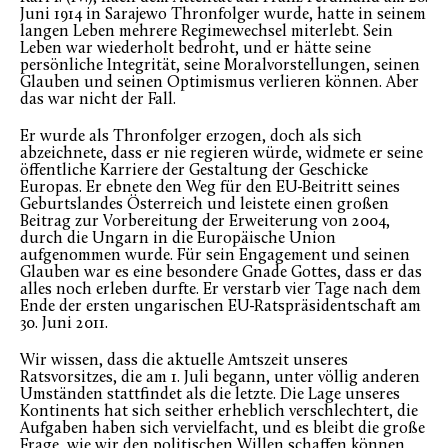
Juni 1914 in Sarajewo Thronfolger wurde, hatte in seinem
langen Leben mehrere Regimewechsel miterlebt. Sein
Leben war wiederholt bedroht, und er hätte seine
persönliche Integrität, seine Moralvorstellungen, seinen
Glauben und seinen Optimismus verlieren können. Aber
das war nicht der Fall.
Er wurde als Thronfolger erzogen, doch als sich
abzeichnete, dass er nie regieren würde, widmete er seine
öffentliche Karriere der Gestaltung der Geschicke
Europas. Er ebnete den Weg für den EU-Beitritt seines
Geburtslandes Österreich und leistete einen großen
Beitrag zur Vorbereitung der Erweiterung von 2004,
durch die Ungarn in die Europäische Union
aufgenommen wurde. Für sein Engagement und seinen
Glauben war es eine besondere Gnade Gottes, dass er das
alles noch erleben durfte. Er verstarb vier Tage nach dem
Ende der ersten ungarischen EU-Ratspräsidentschaft am
30. Juni 2011.
Wir wissen, dass die aktuelle Amtszeit unseres
Ratsvorsitzes, die am 1. Juli begann, unter völlig anderen
Umständen stattfindet als die letzte. Die Lage unseres
Kontinents hat sich seither erheblich verschlechtert, die
Aufgaben haben sich vervielfacht, und es bleibt die große
Frage, wie wir den politischen Willen schaffen können,