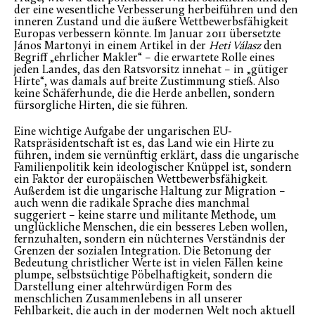
der eine wesentliche Verbesserung herbeiführen und den
inneren Zustand und die äußere Wettbewerbsfähigkeit
Europas verbessern könnte. Im Januar 2011 übersetzte
János Martonyi in einem Artikel in der
Heti Válasz
den
Begriff „ehrlicher Makler“ – die erwartete Rolle eines
jeden Landes, das den Ratsvorsitz innehat – in „gütiger
Hirte“, was damals auf breite Zustimmung stieß. Also
keine Schäferhunde, die die Herde anbellen, sondern
fürsorgliche Hirten, die sie führen.
Eine wichtige Aufgabe der ungarischen EU-
Ratspräsidentschaft ist es, das Land wie ein Hirte zu
führen, indem sie vernünftig erklärt, dass die ungarische
Familienpolitik kein ideologischer Knüppel ist, sondern
ein Faktor der europäischen Wettbewerbsfähigkeit.
Außerdem ist die ungarische Haltung zur Migration –
auch wenn die radikale Sprache dies manchmal
suggeriert – keine starre und militante Methode, um
unglückliche Menschen, die ein besseres Leben wollen,
fernzuhalten, sondern ein nüchternes Verständnis der
Grenzen der sozialen Integration. Die Betonung der
Bedeutung christlicher Werte ist in vielen Fällen keine
plumpe, selbstsüchtige Pöbelhaftigkeit, sondern die
Darstellung einer altehrwürdigen Form des
menschlichen Zusammenlebens in all unserer
Fehlbarkeit, die auch in der modernen Welt noch aktuell