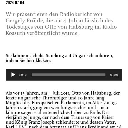
2024.07.04
Wir präsentieren den Radiobericht von
Gergely Prőhle, die am 4. Juli anlässlich des
Todestages von Otto von Habsburg im Radio
Kossuth veröffentlicht wurde.
Sie können sich die Sendung auf Ungarisch anhören,
indem Sie hier klicken:
Audio-
Player
00:00
00:00
Als vor 13 Jahren, am 4. Juli 2011, Otto von Habsburg, der
letzte ungarische Thronfolger und 20 Jahre lang
Mitglied des Europäischen Parlaments, im Alter von 99
Jahren starb, ging ein wendungsreiches und – man
könnte sagen – abenteuerliches Leben zu Ende. Der
vierjährige Junge, der nach dem Trauerzug von Kaiser
und König Franz Joseph schlenderte und dessen Vater,
Karl I. (IV.), nach dem Attentat auf Franz Ferdinand am 28.