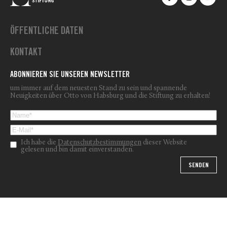
ÖFFENTLICHE DATEN
KONTAKT
ABONNIEREN SIE UNSEREN NEWSLETTER
um immer auf dem neuesten Stand zu sein und spannende
Neuigkeiten über Otto von Habsburg und die Stiftung zu erhalten!
Ich habe die
Datenschutzbestimmungen
dieser Website
gelesen und bin damit einverstanden.