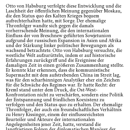
Otto von Habsburg verfolgte diese Entwicklung und die
Laschheit der öffentlichen Meinung gegenüber Moskau,
die den Status quo des Kalten Krieges bequem
aufrechterhalten hatte, mit Sorge. Der ehemalige
Thronfolger wandte sich gegen die damals
vorherrschende Meinung, die den internationalen
Einfluss der von Breschnew geführten Sowjetunion
aufgrund der russischen Expansion in Asien und Afrika
und der Stärkung linker politischer Bewegungen als
wachsend betrachtete. Otto von Habsburg versuchte, die
westliche Welt aufzurütteln, indem er auf historische
Erfahrungen zurückgriff und die Ereignisse der
damaligen Zeit in einen größeren Zusammenhang stellte.
Er konnte klar erkennen, dass die kommunistische
Supermacht mit dem aufstrebenden China im Streit lag,
was für den scharfsinnigen Analytiker eher ein Zeichen
für die Schwäche des Regimes war. Er hatte Recht: der
Kreml stand unter dem Druck, die Ost-West-
Konfrontation nicht zu verschärfen, sondern eine Politik
der Entspannung und friedlichen Koexistenz zu
verfolgen und den Status quo zu erhalten. Der ehemalige
Thronfolger, der auch ein freundschaftliches Verhältnis
zu Henry Kissinger, einem der einflussreichsten
Beurteiler und Akteure der internationalen
Angelegenheiten jener Zeit, hatte, verstand die
langfristigen Folgen der diplomatischen Manöver der