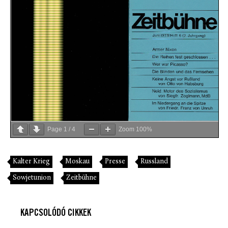
Page
1
/
4
Zoom
100%
Kalter Krieg
Moskau
Presse
Russland
Sowjetunion
Zeitbühne
KAPCSOLÓDÓ CIKKEK