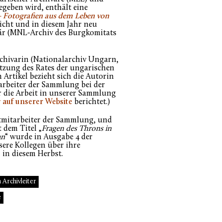
geben wird, enthält eine
–
Fotografien aus dem Leben von
licht und in diesem Jahr neu
nár (MNL-Archiv des Burgkomitats
rchivarin (Nationalarchiv Ungarn,
Sitzung des Rates der ungarischen
m Artikel bezieht sich die Autorin
arbeiter der Sammlung bei der
r die Arbeit in unserer Sammlung
 auf unserer Website
berichtet.)
ptmitarbeiter der Sammlung, und
 dem Titel „
Fragen des Throns in
an
“ wurde in Ausgabe 4 der
nsere Kollegen über ihre
s
in diesem Herbst.
Archivleiter
e