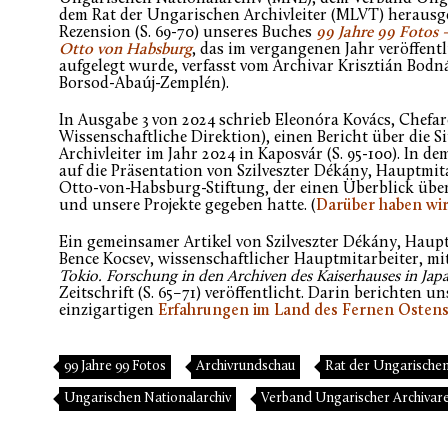
dem Rat der Ungarischen Archivleiter (MLVT) herausge
Rezension (S. 69-70) unseres Buches
99 Jahre 99 Fotos 
Otto von Habsburg
, das im vergangenen Jahr veröffent
aufgelegt wurde, verfasst vom Archivar Krisztián Bod
Borsod-Abaúj-Zemplén).
In Ausgabe 3 von 2024 schrieb Eleonóra Kovács, Chefa
Wissenschaftliche Direktion), einen Bericht über die 
Archivleiter im Jahr 2024 in Kaposvár (S. 95-100). In de
auf die Präsentation von Szilveszter Dékány, Hauptmit
Otto-von-Habsburg-Stiftung, der einen Überblick übe
und unsere Projekte gegeben hatte. (
Darüber haben wir
Ein gemeinsamer Artikel von Szilveszter Dékány, Hau
Bence Kocsev, wissenschaftlicher Hauptmitarbeiter, mit
Tokio. Forschung in den Archiven des Kaiserhauses in Jap
Zeitschrift (S. 65–71) veröffentlicht. Darin berichten u
einzigartigen
Erfahrungen im Land des Fernen Osten
99 Jahre 99 Fotos
Archivrundschau
Rat der Ungarischen 
Ungarischen Nationalarchiv
Verband Ungarischer Archivar