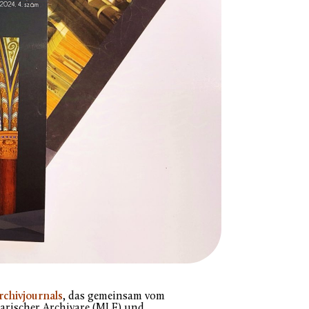
rchivjournals
, das gemeinsam vom
rischer Archivare (MLE) und