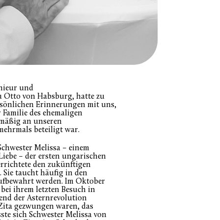
enieur und
u Otto von Habsburg, hatte zu
persönlichen Erinnerungen mit uns,
 Familie des ehemaligen
lmäßig an unseren
mehrmals beteiligt war.
Schwester Melissa – einem
Liebe – der ersten ungarischen
rrichtete den zukünftigen
 Sie taucht häufig in den
 aufbewahrt werden. Im Oktober
h bei ihrem letzten Besuch in
end der Asternrevolution
 Zita gezwungen waren, das
ste sich Schwester Melissa von