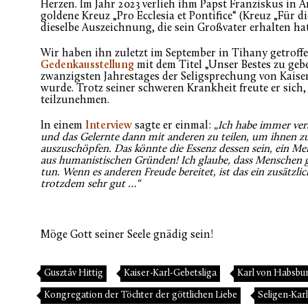
Herzen. Im Jahr 2023 verlieh ihm Papst Franziskus in 
goldene Kreuz „Pro Ecclesia et Pontifice“ (Kreuz „Für d
dieselbe Auszeichnung, die sein Großvater erhalten hat
Wir haben ihn zuletzt im September in Tihany getroff
Gedenkausstellung
mit dem Titel „Unser Bestes zu gebe
zwanzigsten Jahrestages der Seligsprechung von Kaise
wurde. Trotz seiner schweren Krankheit freute er sich
teilzunehmen.
In einem
Interview
sagte er einmal:
„Ich habe immer vers
und das Gelernte dann mit anderen zu teilen, um ihnen zu 
auszuschöpfen. Das könnte die Essenz dessen sein, ein Men
aus humanistischen Gründen! Ich glaube, dass Menschen gru
tun. Wenn es anderen Freude bereitet, ist das ein zusätzlich
trotzdem sehr gut …“
Möge Gott seiner Seele gnädig sein!
Gusztáv Hittig
Kaiser-Karl-Gebetsliga
Karl von Habsbu
Kongregation der Töchter der göttlichen Liebe
Seligen-Karl