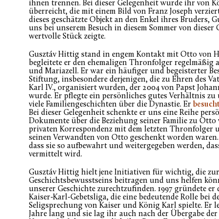
ihnen trennen. Bei dieser Gelegenheit wurde ihr von K
überreicht, die mit einem Bild von Franz Joseph verzie
dieses geschätzte Objekt an den Enkel ihres Bruders, G
uns bei unserem Besuch in diesem Sommer von dieser G
wertvolle Stück zeigte.
Gusztáv Hittig stand in engem Kontakt mit Otto von 
begleitete er den ehemaligen Thronfolger regelmäßig 
und Mariazell. Er war ein häufiger und begeisterter B
Stiftung, insbesondere derjenigen, die zu Ehren des V
Karl IV., organisiert wurden, der 2004 von Papst Johan
wurde. Er pflegte ein persönliches gutes Verhältnis zu
viele Familiengeschichten über die Dynastie. Er
besucht
Bei dieser Gelegenheit schenkte er uns eine Reihe per
Dokumente über die Beziehung seiner Familie zu Otto 
privaten Korrespondenz mit dem letzten Thronfolger 
seinen Verwandten von Otto geschenkt worden waren. 
dass sie so aufbewahrt und weitergegeben werden, dass 
vermittelt wird.
Gusztáv Hittig hielt jene Initiativen für wichtig, die z
Geschichtsbewusstseins beitragen und uns helfen kön
unserer Geschichte zurechtzufinden. 1997 gründete er
Kaiser-Karl-Gebetsliga, die eine bedeutende Rolle bei 
Seligsprechung von Kaiser und König Karl spielte. Er l
Jahre lang und sie lag ihr auch nach der Übergabe der