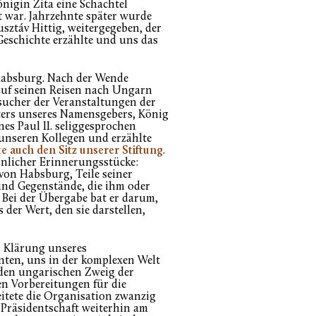
önigin Zita eine Schachtel
rt war. Jahrzehnte später wurde
usztáv Hittig, weitergegeben, der
eschichte erzählte und uns das
Habsburg. Nach der Wende
auf seinen Reisen nach Ungarn
esucher der Veranstaltungen der
aters unseres Namensgebers, König
nes Paul II. seliggesprochen
 unseren Kollegen und erzählte
e auch den Sitz unserer Stiftung
.
sönlicher Erinnerungsstücke:
von Habsburg, Teile seiner
und Gegenstände, die ihm oder
Bei der Übergabe bat er darum,
der Wert, den sie darstellen,
ur Klärung unseres
nten, uns in der komplexen Welt
 den ungarischen Zweig der
den Vorbereitungen für die
eitete die Organisation zwanzig
 Präsidentschaft weiterhin am