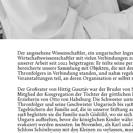
Der angesehene Wissenschaftler, ein ungarischer Ing
Wirtschaftswissenschaftler mit vielen Verbindungen z
unserer Arbeit seit 2022 beigetragen: Er teilte seine 
bereicherte unsere Sammlung mit Objekten, die mit der
Thronfolgers in Verbindung standen, und nahm rege
Veranstaltungen teil, an deren Organisation er selbst 
Der Großvater von Hittig Gusztáv war der Bruder von 
Mitglied der Kongregation der Töchter der göttlichen 
Erzieherin von Otto von Habsburg. Die Schwester unte
Thronfolger und seine Geschwister Ungarisch bis 1918.
Tagebüchern der Familie auf, die in unserer Stiftung
1918 begleitete sie die Familie nach Gödöllő, wo sie sic
Ungarn aufhielten, bevor die königlichen Kinder währ
evakuiert werden mussten. Im November, als Karl und
Schloss Schönbrunn mit den Kleinen zu verlassen, mus