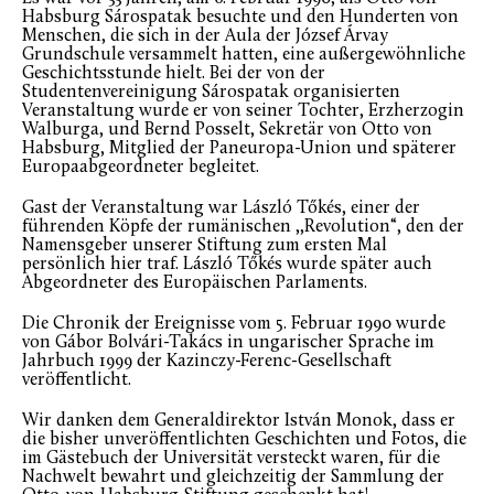
Habsburg Sárospatak besuchte und den Hunderten von
Menschen, die sich in der Aula der József Árvay
Grundschule versammelt hatten, eine außergewöhnliche
Geschichtsstunde hielt. Bei der von der
Studentenvereinigung Sárospatak organisierten
Veranstaltung wurde er von seiner Tochter, Erzherzogin
Walburga, und Bernd Posselt, Sekretär von Otto von
Habsburg, Mitglied der Paneuropa-Union und späterer
Europaabgeordneter begleitet.
Gast der Veranstaltung war László Tőkés, einer der
führenden Köpfe der rumänischen ,,Revolution“, den der
Namensgeber unserer Stiftung zum ersten Mal
persönlich hier traf. László Tőkés wurde später auch
Abgeordneter des Europäischen Parlaments.
Die Chronik der Ereignisse vom 5. Februar 1990 wurde
von Gábor Bolvári-Takács in ungarischer Sprache im
Jahrbuch 1999 der Kazinczy-Ferenc-Gesellschaft
veröffentlicht.
Wir danken dem Generaldirektor István Monok, dass er
die bisher unveröffentlichten Geschichten und Fotos, die
im Gästebuch der Universität versteckt waren, für die
Nachwelt bewahrt und gleichzeitig der Sammlung der