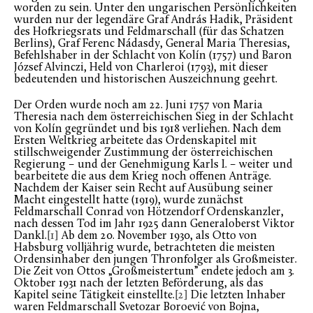
worden zu sein. Unter den ungarischen Persönlichkeiten
wurden nur der legendäre Graf András Hadik, Präsident
des Hofkriegsrats und Feldmarschall (für das Schatzen
Berlins), Graf Ferenc Nádasdy, General Maria Theresias,
Befehlshaber in der Schlacht von Kolín (1757) und Baron
József Alvinczi, Held von Charleroi (1793), mit dieser
bedeutenden und historischen Auszeichnung geehrt.
Der Orden wurde noch am 22. Juni 1757 von Maria
Theresia nach dem österreichischen Sieg in der Schlacht
von Kolín gegründet und bis 1918 verliehen. Nach dem
Ersten Weltkrieg arbeitete das Ordenskapitel mit
stillschweigender Zustimmung der österreichischen
Regierung – und der Genehmigung Karls I. – weiter und
bearbeitete die aus dem Krieg noch offenen Anträge.
Nachdem der Kaiser sein Recht auf Ausübung seiner
Macht eingestellt hatte (1919), wurde zunächst
Feldmarschall Conrad von Hötzendorf Ordenskanzler,
nach dessen Tod im Jahr 1925 dann Generaloberst Viktor
Dankl.
[1]
Ab dem 20. November 1930, als Otto von
Habsburg volljährig wurde, betrachteten die meisten
Ordensinhaber den jungen Thronfolger als Großmeister.
Die Zeit von Ottos „Großmeistertum” endete jedoch am 3.
Oktober 1931 nach der letzten Beförderung, als das
Kapitel seine Tätigkeit einstellte.
[2]
Die letzten Inhaber
waren Feldmarschall Svetozar Boroević von Bojna,