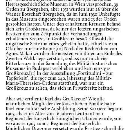
Heeresgeschichtliche Museum in Wien versprochen, 39
Orden zu übergeben, aber 1931 wurden nur 26 über die
Wiener Botschaft übergeben, da im Juni 1930 Unbefugte
in das Museum eingebrochen waren und 13 der Orden
gestohlen hatten. Unter den erhaltenen Kreuzen befand
sich kein Großkreuz, da keiner der letzten ungarischen
Besitzer der zum Zeitpunkt der Verhandlungen
erhaltenen Kreuze ein Großkreuz besaß. Obwohl die
ungarische Seite um eines gebeten hatte, erhielt sie im
Oktober nur eine Kopie.
[10]
Nach den Recherchen von
Ágnes Makai wurden die meisten von ihnen am Ende des
Zweiten Weltkriegs zerstört, sodass nur noch vier
Ritterkreuze in der Sammlung des Militärhistorischen
Museums in Budapest verblieben und kein einziges
Großkreuz.
[11]
In der Ausstellung „Fortitudini – zur
Tapferkeit”, die 1997 zum 240. Jahrestag des Militär-
Maria-Theresien-Ordens stattfand, war nur ein
Großkreuz zu sehen, das sich in Privatbesitz befand.
Aber wie verdiente Karl das Großkreuz? Wie alle
männlichen Mitglieder der kaiserlichen Familie hatte
Karl eine militärische Ausbildung. Seine Karriere begann
1903, als er im Alter von 16 Jahren Leutnant im 1.
Regiment der kaiserlich-königlichen Ulanen wurde, von
wo aus er 1905 zum 7. Regiment der kaiserlich-
königlichen Dragoner versetzt wurde. Er stieg schnell die