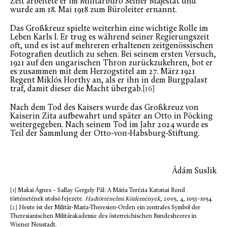
Zeit arbeitete er im Militärbüro Seiner Majestät und
wurde am 18. Mai 1918 zum Büroleiter ernannt.
Das Großkreuz spielte weiterhin eine wichtige Rolle im
Leben Karls I. Er trug es während seiner Regierungszeit
oft, und es ist auf mehreren erhaltenen zeitgenössischen
Fotografien deutlich zu sehen. Bei seinem ersten Versuch,
1921 auf den ungarischen Thron zurückzukehren, bot er
es zusammen mit dem Herzogstitel am 27. März 1921
Regent Miklós Horthy an, als er ihn in dem Burgpalast
traf, damit dieser die Macht übergab.
[16]
Nach dem Tod des Kaisers wurde das Großkreuz von
Kaiserin Zita aufbewahrt und später an Otto in Pöcking
weitergegeben. Nach seinem Tod im Jahr 2024 wurde es
Teil der Sammlung der Otto-von-Habsburg-Stiftung.
Ádám Suslik
[1]
Makai Ágnes – Sallay Gergely Pál: A Mária Terézia Katonai Rend
történetének utolsó fejezete.
Hadtörténelmi Közlemények
, 2005, 4, 1053–1054.
[2]
Heute ist der Militär-Maria-Theresien-Orden ein zentrales Symbol der
Theresianischen Militärakademie des österreichischen Bundesheeres in
Wiener Neustadt.