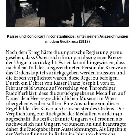
Kaiser und König Karl in Konstantinopel, unter seinen Auszeichnungen
mit dem Großkreuz (1918)
Nach dem Krieg hätte die ungarische Regierung gerne
gesehen, dass Österreich die ungarnbezogenen Kreuze
der Ungarn zurückgibt. Es sei darauf hingewiesen, dass
nach dem Tod der ausgezeichneten Person die Kreuze an
das Ordenskapitel zurückgegeben werden mussten und
die Erben verpflichtet waren, diese Regel zu befolgen.
Durch ein Dekret von Kaiser Franz Joseph I. vom 11.
Februar 1886 wurde auf Vorschlag von Thronfolger
Rudolf erklärt, dass die zurückgegebenen Medaillen auf
Dauer dem Heeresgeschichtlichen Museum in Wien
übergeben werden sollten. Eine Ausnahme von dieser
Regel bildet der Kaiser als Großmeister des Ordens. Die
Verpflichtung zur Rückgabe der Medaillen wurde 1940
abgeschafft. Bis 1928 erkannte Ungarn 75 Personen als
nachweislich mit Ungarn verbunden an und beantragte
daher die Rückgabe ihrer Auszeichnungen. Als Ergebnis
der Verhandlungen in Baden im Jahr 1926 hatte das