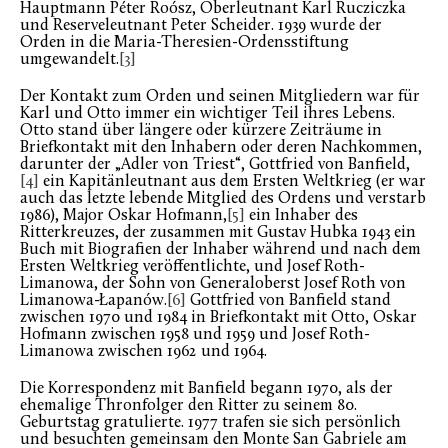
Hauptmann Péter Roósz, Oberleutnant Karl Rucziczka
und Reserveleutnant Peter Scheider. 1939 wurde der
Orden in die Maria-Theresien-Ordensstiftung
umgewandelt.
[3]
Der Kontakt zum Orden und seinen Mitgliedern war für
Karl und Otto immer ein wichtiger Teil ihres Lebens.
Otto stand über längere oder kürzere Zeiträume in
Briefkontakt mit den Inhabern oder deren Nachkommen,
darunter der „Adler von Triest“, Gottfried von Banfield,
[4]
ein Kapitänleutnant aus dem Ersten Weltkrieg (er war
auch das letzte lebende Mitglied des Ordens und verstarb
1986), Major Oskar Hofmann,
[5]
ein Inhaber des
Ritterkreuzes, der zusammen mit Gustav Hubka 1943 ein
Buch mit Biografien der Inhaber während und nach dem
Ersten Weltkrieg veröffentlichte, und Josef Roth-
Limanowa, der Sohn von Generaloberst Josef Roth von
Limanowa-Łapanów.
[6]
Gottfried von Banfield stand
zwischen 1970 und 1984 in Briefkontakt mit Otto, Oskar
Hofmann zwischen 1958 und 1959 und Josef Roth-
Limanowa zwischen 1962 und 1964.
Die Korrespondenz mit Banfield begann 1970, als der
ehemalige Thronfolger den Ritter zu seinem 80.
Geburtstag gratulierte. 1977 trafen sie sich persönlich
und besuchten gemeinsam den Monte San Gabriele am