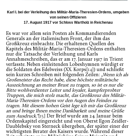
Karl I. bei der Verleihung des Militär-Maria-Theresien-Ordens, umgeben
von seinen Offizieren
17. August 1917 vor Schloss Wartholz in Reichenau
Es war vor allem sein Posten als Kommandierenden
Generals an der italienischen Front, der ihm das
Großkreuz einbrachte. Die erhaltenen Quellen des
Kapitels des Militär-Maria-Theresien-Ordens enthalten
nur die Tatsache der Verleihung und Karls
Annahmeschreiben, das er am 17. Januar 1917 in Trient
verfasste. Neben einleitenden Lobeshymnen würdigt er
die Soldaten des Edelweiss (XX. Korps
[14]
) und schließt
sein kurzes Schreiben mit folgenden Zeilen:
„Wenn ich als
Großmeister das Recht habe, diese höchste militärische
Auszeichnung an meiner Brust zu tragen, so ist es nur die
Bitte wohlverdienter Leiter und loyaler, kampferprobter
Truppen, die mich stolz macht, das Großkreuz des Militär-
Maria-Theresien-Ordens vor den Augen des Feindes zu
tragen. Mit diesem hohen Geist lege ich mir das Großkreuz
an und bringe Ihnen meine Dankbarkeit und meine Grüße
zum Ausdruck.“
[15]
Der Brief wurde am 24. Januar beim
Ordenskapitel eingereicht und von Oberst Egon Zeidler-
Daublebsky von Sterneck übergeben, der später einer der
wichtigsten Berater des Kaisers wurde. Während dieser