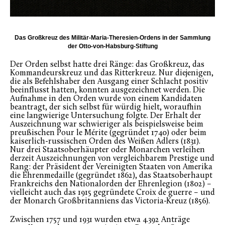
Das Großkreuz des Militär-Maria-Theresien-Ordens in der Sammlung
der Otto-von-Habsburg-Stiftung
Der Orden selbst hatte drei Ränge: das Großkreuz, das
Kommandeurskreuz und das Ritterkreuz. Nur diejenigen,
die als Befehlshaber den Ausgang einer Schlacht positiv
beeinflusst hatten, konnten ausgezeichnet werden. Die
Aufnahme in den Orden wurde von einem Kandidaten
beantragt, der sich selbst für würdig hielt, woraufhin
eine langwierige Untersuchung folgte. Der Erhalt der
Auszeichnung war schwieriger als beispielsweise beim
preußischen Pour le Mérite (gegründet 1740) oder beim
kaiserlich-russischen Orden des Weißen Adlers (1831).
Nur drei Staatsoberhäupter oder Monarchen verleihen
derzeit Auszeichnungen von vergleichbarem Prestige und
Rang: der Präsident der Vereinigten Staaten von Amerika
die Ehrenmedaille (gegründet 1862), das Staatsoberhaupt
Frankreichs den Nationalorden der Ehrenlegion (1802) –
vielleicht auch das 1915 gegründete Croix de guerre – und
der Monarch Großbritanniens das Victoria-Kreuz (1856).
Zwischen 1757 und 1931 wurden etwa 4.392 Anträge