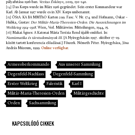
pályafutása 1916-ban.
Veritas Évkönyv
, 2019, 130–140.
[14]
Das Korps wurde im März 1916 gegründet. Sein erster Kommandeur war
Karl. Ab Januar 1917 wurde es in XIV. Korps umbenannt.
[15]
ÖStA. KA BA MMThO Karton 299. Fasc. V. Nr. 174. und Hofmann, Oskar –
Hubka, Gustav:
Der Militär-Maria-Theresien-Orden
.
Die Auszeichnungen im
Weltkrieg 1914–1918.
Wien, Verl. Militärwiss. Mitteilungen, 1944, 15.
[16]
Makai Ágnes: A Katonai Mária Terézia Rend újabb emlékei. In:
Numizmatika és társtudományok III
. [A Nyíregyházán 1997. október 17–19.
között tartott konferencia előadásai.] Főszerk. Németh Péter. Nyíregyháza, Jósa
András Múzeum, 1999.
Online verfügbar
.
Armeeoberkommando
Aus unserer Sammlung
Degenfeld-Nachlass
Degenfeld-Sammlung
Erster Weltkrieg
Faleristik
Karl I
Militär-Maria-Theresien-Orden
Militärgeschichte
Orden
Sachsammlung
KAPCSOLÓDÓ CIKKEK