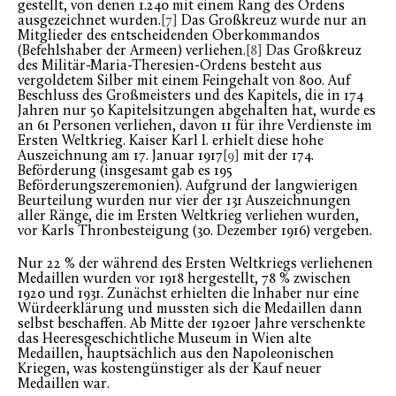
gestellt, von denen 1.240 mit einem Rang des Ordens
ausgezeichnet wurden.
[7]
Das Großkreuz wurde nur an
Mitglieder des entscheidenden Oberkommandos
(Befehlshaber der Armeen) verliehen.
[8]
Das Großkreuz
des Militär-Maria-Theresien-Ordens besteht aus
vergoldetem Silber mit einem Feingehalt von 800. Auf
Beschluss des Großmeisters und des Kapitels, die in 174
Jahren nur 50 Kapitelsitzungen abgehalten hat, wurde es
an 61 Personen verliehen, davon 11 für ihre Verdienste im
Ersten Weltkrieg. Kaiser Karl I. erhielt diese hohe
Auszeichnung am 17. Januar 1917
[9]
mit der 174.
Beförderung (insgesamt gab es 195
Beförderungszeremonien). Aufgrund der langwierigen
Beurteilung wurden nur vier der 131 Auszeichnungen
aller Ränge, die im Ersten Weltkrieg verliehen wurden,
vor Karls Thronbesteigung (30. Dezember 1916) vergeben.
Nur 22 % der während des Ersten Weltkriegs verliehenen
Medaillen wurden vor 1918 hergestellt, 78 % zwischen
1920 und 1931. Zunächst erhielten die Inhaber nur eine
Würdeerklärung und mussten sich die Medaillen dann
selbst beschaffen. Ab Mitte der 1920er Jahre verschenkte
das Heeresgeschichtliche Museum in Wien alte
Medaillen, hauptsächlich aus den Napoleonischen
Kriegen, was kostengünstiger als der Kauf neuer
Medaillen war.