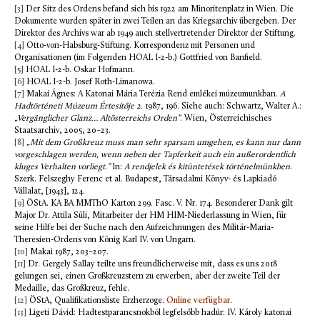
[3]
Der Sitz des Ordens befand sich bis 1922 am Minoritenplatz in Wien. Die
Dokumente wurden später in zwei Teilen an das Kriegsarchiv übergeben. Der
Direktor des Archivs war ab 1949 auch stellvertretender Direktor der Stiftung.
[4]
Otto-von-Habsburg-Stiftung. Korrespondenz mit Personen und
Organisationen (im Folgenden HOAL I-2-b.) Gottfried von Banfield.
[5]
HOAL I-2-b. Oskar Hofmann.
[6]
HOAL I-2-b. Josef Roth-Limanowa.
[7]
Makai Ágnes: A Katonai Mária Terézia Rend emlékei múzeumunkban.
A
Hadtörténeti Múzeum Értesítője 2.
1987, 196. Siehe auch: Schwartz, Walter A.:
„Vergänglicher Glanz… Altösterreichs Orden”
. Wien, Österreichisches
Staatsarchiv, 2005, 20–23.
[8]
„Mit dem Großkreuz muss man sehr sparsam umgehen, es kann nur dann
vorgeschlagen werden, wenn neben der Tapferkeit auch ein außerordentlich
kluges Verhalten vorliegt.”
In:
A rendjelek és kitüntetések történelmünkben
.
Szerk. Felszeghy Ferenc et al. Budapest, Társadalmi Könyv- és Lapkiadó
Vállalat, [1943], 124.
[9]
ÖStA. KA BA MMThO Karton 299. Fasc. V. Nr. 174. Besonderer Dank gilt
Major Dr. Attila Süli, Mitarbeiter der HM HIM-Niederlassung in Wien, für
seine Hilfe bei der Suche nach den Aufzeichnungen des Militär-Maria-
Theresien-Ordens von König Karl IV. von Ungarn.
[10]
Makai 1987, 203–207.
[11]
Dr. Gergely Sallay teilte uns freundlicherweise mit, dass es uns 2018
gelungen sei, einen Großkreuzstern zu erwerben, aber der zweite Teil der
Medaille, das Großkreuz, fehle.
[12]
ÖStA, Qualifikationsliste Erzherzoge.
Online verfügbar
.
[13]
Ligeti Dávid: Hadtestparancsnokból legfelsőbb hadúr: IV. Károly katonai