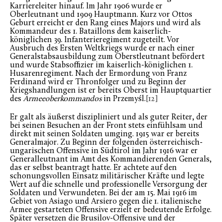
Karriereleiter hinauf. Im Jahr 1906 wurde er
Oberleutnant und 1909 Hauptmann. Kurz vor Ottos
Geburt erreicht er den Rang eines Majors und wird als
Kommandeur des 1. Bataillons dem kaiserlich-
königlichen 39. Infanterieregiment zugeteilt. Vor
Ausbruch des Ersten Weltkriegs wurde er nach einer
Generalstabsausbildung zum Oberstleutnant befördert
und wurde Stabsoffizier im kaiserlich-königlichen 1.
Husarenregiment. Nach der Ermordung von Franz
Ferdinand wird er Thronfolger und zu Beginn der
Kriegshandlungen ist er bereits Oberst im Hauptquartier
des
Armeeoberkommandos
in Przemyśl.
[12]
Er galt als äußerst diszipliniert und als guter Reiter, der
bei seinen Besuchen an der Front stets einfühlsam und
direkt mit seinen Soldaten umging. 1915 war er bereits
Generalmajor. Zu Beginn der folgenden österreichisch-
ungarischen Offensive in Südtirol im Jahr 1916 war er
Generalleutnant im Amt des Kommandierenden Generals,
das er selbst beantragt hatte. Er achtete auf den
schonungsvollen Einsatz militärischer Kräfte und legte
Wert auf die schnelle und professionelle Versorgung der
Soldaten und Verwundeten. Bei der am 15. Mai 1916 im
Gebiet von Asiago und Arsiero gegen die 1. italienische
Armee gestarteten Offensive erzielt er bedeutende Erfolge.
Später versetzen die Brusilov-Offensive und der