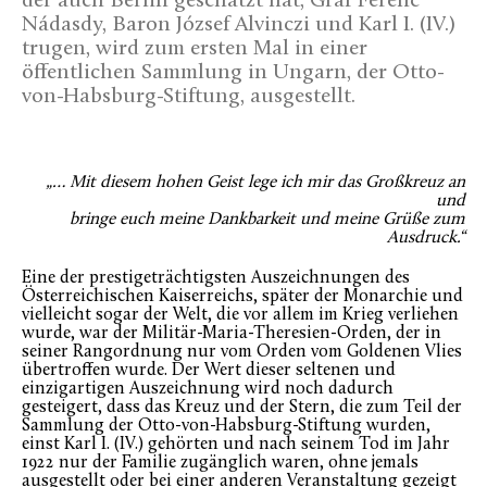
der auch Berlin geschatzt hat, Graf Ferenc
Nádasdy, Baron József Alvinczi und Karl I. (IV.)
trugen, wird zum ersten Mal in einer
öffentlichen Sammlung in Ungarn, der Otto-
von-Habsburg-Stiftung, ausgestellt.
„… Mit diesem hohen Geist lege ich mir das Großkreuz an
und
bringe euch meine Dankbarkeit und meine Grüße zum
Ausdruck.“
Eine der prestigeträchtigsten Auszeichnungen des
Österreichischen Kaiserreichs, später der Monarchie und
vielleicht sogar der Welt, die vor allem im Krieg verliehen
wurde, war der Militär-Maria-Theresien-Orden, der in
seiner Rangordnung nur vom Orden vom Goldenen Vlies
übertroffen wurde. Der Wert dieser seltenen und
einzigartigen Auszeichnung wird noch dadurch
gesteigert, dass das Kreuz und der Stern, die zum Teil der
Sammlung der Otto-von-Habsburg-Stiftung wurden,
einst Karl I. (IV.) gehörten und nach seinem Tod im Jahr
1922 nur der Familie zugänglich waren, ohne jemals
ausgestellt oder bei einer anderen Veranstaltung gezeigt