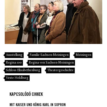
Ausstellung
Familie Sachsen-Meiningen
Meiningen
Regina 100
Regina von Sachsen-Meiningen
Schloss Elisabethenburg
Theatergeschichte
Veste Heldburg
KAPCSOLÓDÓ CIKKEK
MIT KAISER UND KÖNIG KARL IN SOPRON