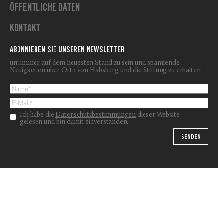
ÖFFENTLICHE DATEN
KONTAKT
ABONNIEREN SIE UNSEREN NEWSLETTER
um immer auf dem neuesten Stand zu sein und spannende
Neuigkeiten über Otto von Habsburg und die Stiftung zu erhalten!
Ich habe die
Datenschutzbestimmungen
dieser Website
gelesen und bin damit einverstanden.