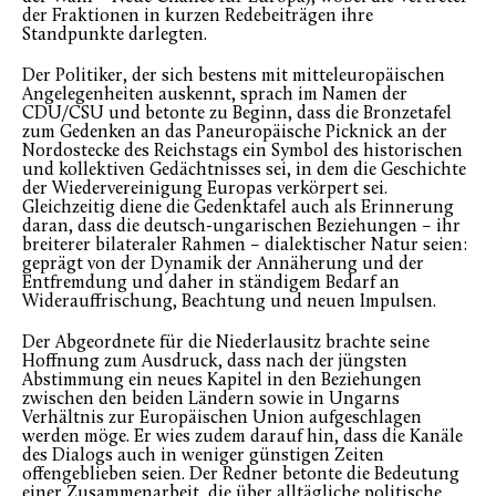
der Fraktionen in kurzen Redebeiträgen ihre
Standpunkte darlegten.
Der Politiker, der sich bestens mit mitteleuropäischen
Angelegenheiten auskennt, sprach im Namen der
CDU/CSU und betonte zu Beginn, dass die Bronzetafel
zum Gedenken an das Paneuropäische Picknick an der
Nordostecke des Reichstags ein Symbol des historischen
und kollektiven Gedächtnisses sei, in dem die Geschichte
der Wiedervereinigung Europas verkörpert sei.
Gleichzeitig diene die Gedenktafel auch als Erinnerung
daran, dass die deutsch-ungarischen Beziehungen – ihr
breiterer bilateraler Rahmen – dialektischer Natur seien:
geprägt von der Dynamik der Annäherung und der
Entfremdung und daher in ständigem Bedarf an
Widerauffrischung, Beachtung und neuen Impulsen.
Der Abgeordnete für die Niederlausitz brachte seine
Hoffnung zum Ausdruck, dass nach der jüngsten
Abstimmung ein neues Kapitel in den Beziehungen
zwischen den beiden Ländern sowie in Ungarns
Verhältnis zur Europäischen Union aufgeschlagen
werden möge. Er wies zudem darauf hin, dass die Kanäle
des Dialogs auch in weniger günstigen Zeiten
offengeblieben seien. Der Redner betonte die Bedeutung
einer Zusammenarbeit, die über alltägliche politische