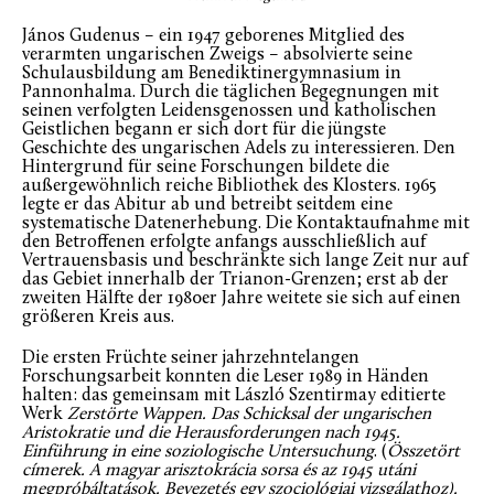
János Gudenus – ein 1947 geborenes Mitglied des
verarmten ungarischen Zweigs – absolvierte seine
Schulausbildung am Benediktinergymnasium in
Pannonhalma. Durch die täglichen Begegnungen mit
seinen verfolgten Leidensgenossen und katholischen
Geistlichen begann er sich dort für die jüngste
Geschichte des ungarischen Adels zu interessieren. Den
Hintergrund für seine Forschungen bildete die
außergewöhnlich reiche Bibliothek des Klosters. 1965
legte er das Abitur ab und betreibt seitdem eine
systematische Datenerhebung. Die Kontaktaufnahme mit
den Betroffenen erfolgte anfangs ausschließlich auf
Vertrauensbasis und beschränkte sich lange Zeit nur auf
das Gebiet innerhalb der Trianon-Grenzen; erst ab der
zweiten Hälfte der 1980er Jahre weitete sie sich auf einen
größeren Kreis aus.
Die ersten Früchte seiner jahrzehntelangen
Forschungsarbeit konnten die Leser 1989 in Händen
halten: das gemeinsam mit László Szentirmay editierte
Werk
Zerstörte Wappen. Das Schicksal der ungarischen
Aristokratie und die Herausforderungen nach 1945.
Einführung in eine soziologische Untersuchung
. (
Összetört
címerek. A magyar arisztokrácia sorsa és az 1945 utáni
megpróbáltatások. Bevezetés egy szociológiai vizsgálathoz).