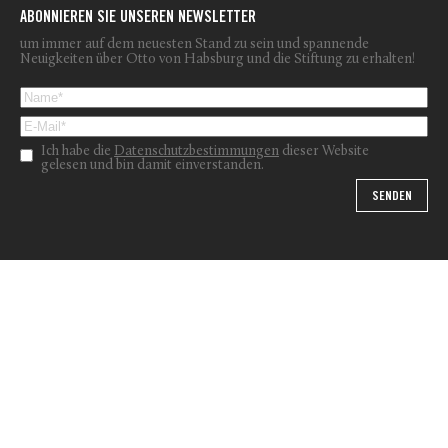
ABONNIEREN SIE UNSEREN NEWSLETTER
um immer auf dem neuesten Stand zu sein und spannende
Neuigkeiten über Otto von Habsburg und die Stiftung zu erhalten!
Ich habe die
Datenschutzbestimmungen
dieser Website
gelesen und bin damit einverstanden.