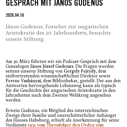
GESPRÄCH MIT JÁNOS GUDENUS
2026.04.16
János Gudenus, Forscher zur ungarischen
Aristokratie des 20. Jahrhunderts, besuchte
unsere Stiftung.
Am 30. März führten wir ein Podcast-Gespräch mit dem
Genealogen
János József Gudenus
. Die Fragen wurden
seitens unserer Stiftung von
Gergely Fejérdy
, dem
stellvertretenden wissenschaftlichen Direktor sowie
Ferenc Vasbányai
, dem Bibliothekar, gestellt. Der aus den
Antworten hervorgehende Lebensweg kann als typisch
für die Geschichte der ungarischen Aristokratie in den
Jahrzehnten nach dem Zweiten Weltkrieg angesehen
werden.
Erwein Gudenus, ein Mitglied des österreichischen
Zweigs ihrer Familie und unerschütterlicher Anhänger
des Hauses Habsburg, erhielt als Anerkennung für seine
Verdienste
1932 vom Thronfolger den Orden vom