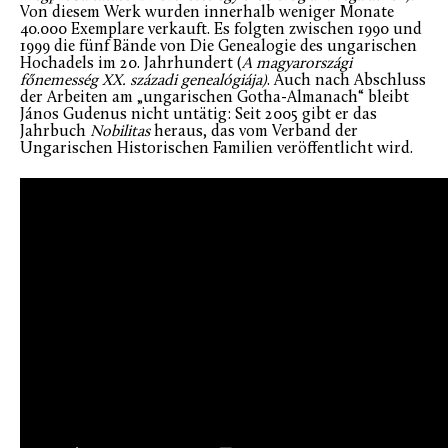
Von diesem Werk wurden innerhalb weniger Monate
40.000 Exemplare verkauft. Es folgten zwischen 1990 und
1999 die fünf Bände von Die Genealogie des ungarischen
Hochadels im 20. Jahrhundert (
A magyarországi
főnemesség XX. századi genealógiája)
. Auch nach Abschluss
der Arbeiten am „ungarischen Gotha-Almanach“ bleibt
János Gudenus nicht untätig: Seit 2005 gibt er das
Jahrbuch
Nobilitas
heraus, das vom Verband der
Ungarischen Historischen Familien veröffentlicht wird.