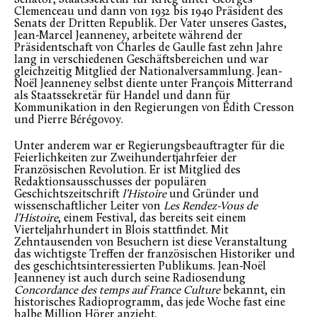
Clemenceau und dann von 1932 bis 1940 Präsident des
Senats der Dritten Republik. Der Vater unseres Gastes,
Jean-Marcel Jeanneney, arbeitete während der
Präsidentschaft von Charles de Gaulle fast zehn Jahre
lang in verschiedenen Geschäftsbereichen und war
gleichzeitig Mitglied der Nationalversammlung. Jean-
Noël Jeanneney selbst diente unter François Mitterrand
als Staatssekretär für Handel und dann für
Kommunikation in den Regierungen von Édith Cresson
und Pierre Bérégovoy.
Unter anderem war er Regierungsbeauftragter für die
Feierlichkeiten zur Zweihundertjahrfeier der
Französischen Revolution. Er ist Mitglied des
Redaktionsausschusses der populären
Geschichtszeitschrift
l’Histoire
und Gründer und
wissenschaftlicher Leiter von
Les Rendez-Vous de
l’Histoire
, einem Festival, das bereits seit einem
Vierteljahrhundert in Blois stattfindet. Mit
Zehntausenden von Besuchern ist diese Veranstaltung
das wichtigste Treffen der französischen Historiker und
des geschichtsinteressierten Publikums. Jean-Noël
Jeanneney ist auch durch seine Radiosendung
Concordance des temps auf France Culture
bekannt, ein
historisches Radioprogramm, das jede Woche fast eine
halbe Million Hörer anzieht.