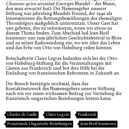
L’homme qu’on attendait
(Georges Mandel – der Mann,
den man erwartet hat). Der Namensgeber unserer
Stiftung war jahrelang Mandels Freund, der 1940 als
Innenminister die Rettungsbemühungen des ehemaligen
Thronfolgers maßgeblich unterstützte. Unser Gast hat
uns gebeten, ihn zu informieren, wenn wir etwas zu
diesem Thema finden. Zum Abschied lud Jean-Noël
Jeanneney uns zum jährlichen Geschichtsfestival in Blois
und zu seiner Radiosendung ein, wo wir über das Leben
und das Erbe von Otto von Habsburg reden können.
Botschafterin Claire Legras bedankte sich bei der Otto-
von-Habsburg-Stiftung für die Veranstaltungen mit
Gästen aus Frankreich und bot ihre Hilfe bei der
Einladung von französischen Referenten in Zukunft an.
Der Besuch bestätigte nochmal, dass das
Kontaktnetzwerk des Namensgebers unserer Stiftung
nach wie vor einen wirksamen Beitrag zur Vertiefung der
französisch-ungarischen Beziehungen leisten kann.
Charles de Gaulle
Claire Legras
Frankreich
Französisch-Ungarische Beziehungen
Jean-Noël Jeanneney