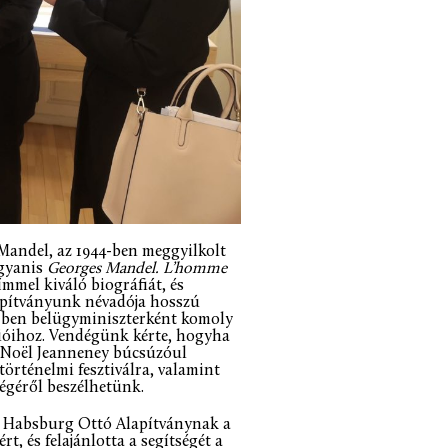
Mandel, az 1944-ben meggyilkolt
ugyanis
Georges Mandel. L’homme
mmel kiváló biográfiát, és
Alapítványunk névadója hosszú
40-ben belügyminiszterként komoly
cióihoz. Vendégünk kérte, hogyha
n-Noël Jeanneney búcsúzóul
örténelmi fesztiválra, valamint
égéről beszélhetünk.
a Habsburg Ottó Alapítványnak a
t, és felajánlotta a segítségét a