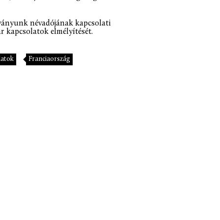
tványunk névadójának kapcsolati
r kapcsolatok elmélyítését.
latok
Franciaország