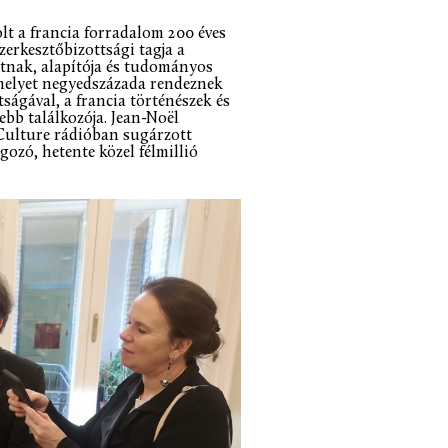
lt a francia forradalom 200 éves
erkesztőbizottsági tagja a
tnak, alapítója és tudományos
 amelyet negyedszázada rendeznek
tságával, a francia történészek és
bb találkozója. Jean-Noël
 Culture rádióban sugárzott
ozó, hetente közel félmillió