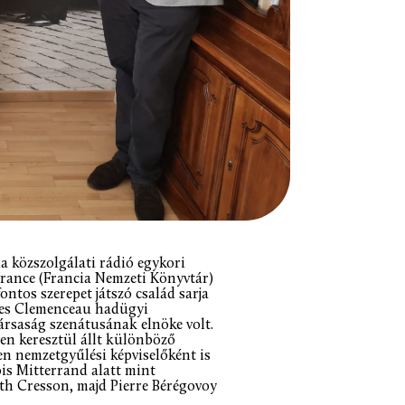
a közszolgálati rádió egykori
 France (Francia Nemzeti Könyvtár)
ntos szerepet játszó család sarja
rges Clemenceau hadügyi
ársaság szenátusának elnöke volt.
en keresztül állt különböző
en nemzetgyűlési képviselőként is
is Mitterrand alatt mint
th Cresson, majd Pierre Bérégovoy