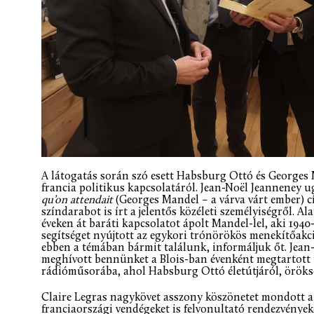
A látogatás során szó esett Habsburg Ottó és Georges 
francia politikus kapcsolatáról. Jean-Noël Jeanneney 
qu’on attendait
(Georges Mandel – a várva várt ember) cí
színdarabot is írt a jelentős közéleti személyiségről. 
éveken át baráti kapcsolatot ápolt Mandel-lel, aki 19
segítséget nyújtott az egykori trónörökös menekítőak
ebben a témában bármit találunk, informáljuk őt. Jea
meghívott bennünket a Blois-ban évenként megtartott t
rádióműsorába, ahol Habsburg Ottó életútjáról, öröks
Claire Legras nagykövet asszony köszönetet mondott 
franciaországi vendégeket is felvonultató rendezvényekér