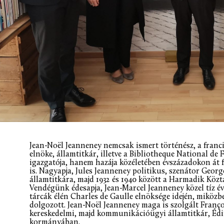
Jean-Noël Jeanneney nemcsak ismert történész, a franci
elnöke, államtitkár, illetve a Bibliotheque National de
igazgatója, hanem hazája közéletében évszázadokon át fo
is. Nagyapja, Jules Jeanneney politikus, szenátor Geo
államtitkára, majd 1932 és 1940 között a Harmadik Közt
Vendégünk édesapja, Jean-Marcel Jeanneney közel tíz év
tárcák élén Charles de Gaulle elnöksége idején, miközb
dolgozott. Jean-Noël Jeanneney maga is szolgált Franço
kereskedelmi, majd kommunikációügyi államtitkár, Édi
kormányában.