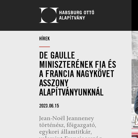
HÍREK
DE GAULLE
MINISZTERÉNEK FIA ÉS
A FRANCIA NAGYKÖVET
ASSZONY
ALAPÍTVÁNYUNKNÁL
2023.06.15
Jean-Noël Jeanneney
történész, főigazgató,
egykori államtitkár,