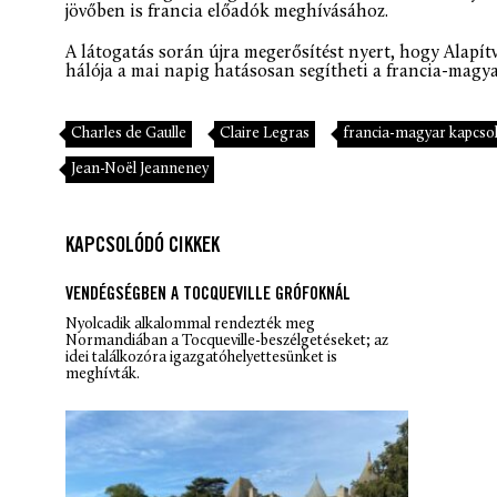
jövőben is francia előadók meghívásához.
A látogatás során újra megerősítést nyert, hogy Alapí
hálója a mai napig hatásosan segítheti a francia-magya
Charles de Gaulle
Claire Legras
francia-magyar kapcso
Jean-Noël Jeanneney
KAPCSOLÓDÓ CIKKEK
VENDÉGSÉGBEN A TOCQUEVILLE GRÓFOKNÁL
Nyolcadik alkalommal rendezték meg
Normandiában a Tocqueville-beszélgetéseket; az
idei találkozóra igazgatóhelyettesünket is
meghívták.