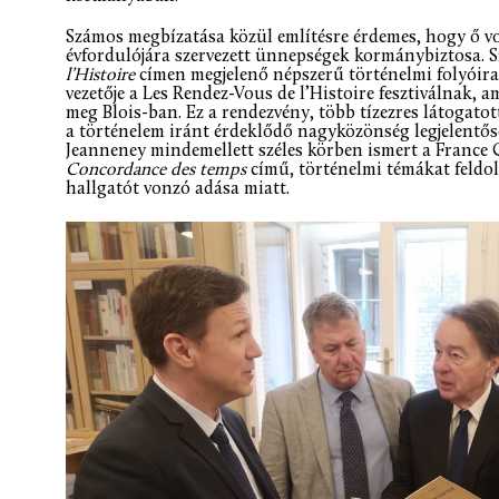
Számos megbízatása közül említésre érdemes, hogy ő vo
évfordulójára szervezett ünnepségek kormánybiztosa. Sz
l’Histoire
címen megjelenő népszerű történelmi folyóira
vezetője a Les Rendez-Vous de l’Histoire fesztiválnak,
meg Blois-ban. Ez a rendezvény, több tízezres látogatot
a történelem iránt érdeklődő nagyközönség legjelentőse
Jeanneney mindemellett széles körben ismert a France
Concordance des temps
című, történelmi témákat feldolg
hallgatót vonzó adása miatt.