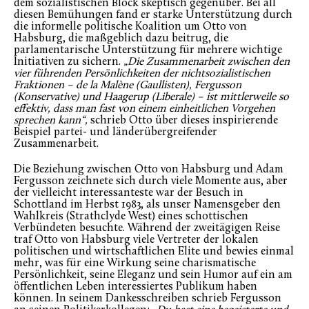
dem sozialistischen Block skeptisch gegenüber. Bei all
diesen Bemühungen fand er starke Unterstützung durch
die informelle politische Koalition um Otto von
Habsburg, die maßgeblich dazu beitrug, die
parlamentarische Unterstützung für mehrere wichtige
Initiativen zu sichern.
„Die Zusammenarbeit zwischen den
vier führenden Persönlichkeiten der nichtsozialistischen
Fraktionen – de la Malène (Gaullisten), Fergusson
(Konservative) und Haagerup (Liberale) – ist mittlerweile so
effektiv, dass man fast von einem einheitlichen Vorgehen
sprechen kann“,
schrieb Otto über dieses inspirierende
Beispiel partei- und länderübergreifender
Zusammenarbeit.
Die Beziehung zwischen Otto von Habsburg und Adam
Fergusson zeichnete sich durch viele Momente aus, aber
der vielleicht interessanteste war der Besuch in
Schottland im Herbst 1983, als unser Namensgeber den
Wahlkreis (Strathclyde West) eines schottischen
Verbündeten besuchte. Während der zweitägigen Reise
traf Otto von Habsburg viele Vertreter der lokalen
politischen und wirtschaftlichen Elite und bewies einmal
mehr, was für eine Wirkung seine charismatische
Persönlichkeit, seine Eleganz und sein Humor auf ein am
öffentlichen Leben interessiertes Publikum haben
können. In seinem Dankesschreiben schrieb Fergusson