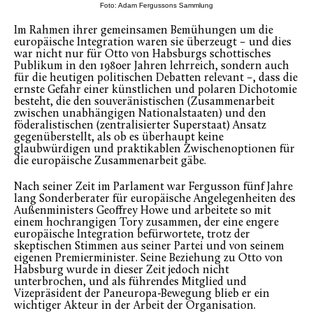
Foto: Adam Fergussons Sammlung
Im Rahmen ihrer gemeinsamen Bemühungen um die
europäische Integration waren sie überzeugt – und dies
war nicht nur für Otto von Habsburgs schottisches
Publikum in den 1980er Jahren lehrreich, sondern auch
für die heutigen politischen Debatten relevant –, dass die
ernste Gefahr einer künstlichen und polaren Dichotomie
besteht, die den souveränistischen (Zusammenarbeit
zwischen unabhängigen Nationalstaaten) und den
föderalistischen (zentralisierter Superstaat) Ansatz
gegenüberstellt, als ob es überhaupt keine
glaubwürdigen und praktikablen Zwischenoptionen für
die europäische Zusammenarbeit gäbe.
Nach seiner Zeit im Parlament war Fergusson fünf Jahre
lang Sonderberater für europäische Angelegenheiten des
Außenministers Geoffrey Howe und arbeitete so mit
einem hochrangigen Tory zusammen, der eine engere
europäische Integration befürwortete, trotz der
skeptischen Stimmen aus seiner Partei und von seinem
eigenen Premierminister. Seine Beziehung zu Otto von
Habsburg wurde in dieser Zeit jedoch nicht
unterbrochen, und als führendes Mitglied und
Vizepräsident der Paneuropa-Bewegung blieb er ein
wichtiger Akteur in der Arbeit der Organisation.