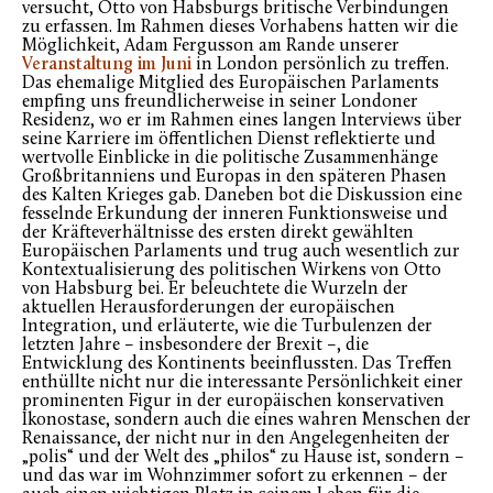
versucht, Otto von Habsburgs britische Verbindungen
zu erfassen. Im Rahmen dieses Vorhabens hatten wir die
Möglichkeit, Adam Fergusson am Rande unserer
Veranstaltung im Juni
in London persönlich zu treffen.
Das ehemalige Mitglied des Europäischen Parlaments
empfing uns freundlicherweise in seiner Londoner
Residenz, wo er im Rahmen eines langen Interviews über
seine Karriere im öffentlichen Dienst reflektierte und
wertvolle Einblicke in die politische Zusammenhänge
Großbritanniens und Europas in den späteren Phasen
des Kalten Krieges gab. Daneben bot die Diskussion eine
fesselnde Erkundung der inneren Funktionsweise und
der Kräfteverhältnisse des ersten direkt gewählten
Europäischen Parlaments und trug auch wesentlich zur
Kontextualisierung des politischen Wirkens von Otto
von Habsburg bei. Er beleuchtete die Wurzeln der
aktuellen Herausforderungen der europäischen
Integration, und erläuterte, wie die Turbulenzen der
letzten Jahre – insbesondere der Brexit –, die
Entwicklung des Kontinents beeinflussten. Das Treffen
enthüllte nicht nur die interessante Persönlichkeit einer
prominenten Figur in der europäischen konservativen
Ikonostase, sondern auch die eines wahren Menschen der
Renaissance, der nicht nur in den Angelegenheiten der
„polis“ und der Welt des „philos“ zu Hause ist, sondern –
und das war im Wohnzimmer sofort zu erkennen – der