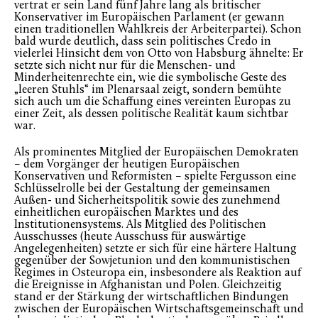
vertrat er sein Land fünf Jahre lang als britischer
Konservativer im Europäischen Parlament (er gewann
einen traditionellen Wahlkreis der Arbeiterpartei). Schon
bald wurde deutlich, dass sein politisches Credo in
vielerlei Hinsicht dem von Otto von Habsburg ähnelte: Er
setzte sich nicht nur für die Menschen- und
Minderheitenrechte ein, wie die symbolische Geste des
„leeren Stuhls“ im Plenarsaal zeigt, sondern bemühte
sich auch um die Schaffung eines vereinten Europas zu
einer Zeit, als dessen politische Realität kaum sichtbar
war.
Als prominentes Mitglied der Europäischen Demokraten
– dem Vorgänger der heutigen Europäischen
Konservativen und Reformisten – spielte Fergusson eine
Schlüsselrolle bei der Gestaltung der gemeinsamen
Außen- und Sicherheitspolitik sowie des zunehmend
einheitlichen europäischen Marktes und des
Institutionensystems. Als Mitglied des Politischen
Ausschusses (heute Ausschuss für auswärtige
Angelegenheiten) setzte er sich für eine härtere Haltung
gegenüber der Sowjetunion und den kommunistischen
Regimes in Osteuropa ein, insbesondere als Reaktion auf
die Ereignisse in Afghanistan und Polen. Gleichzeitig
stand er der Stärkung der wirtschaftlichen Bindungen
zwischen der Europäischen Wirtschaftsgemeinschaft und