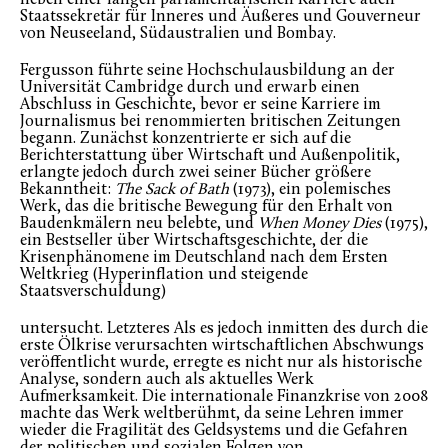
neben einer langen parlamentarischen Karriere auch
Staatssekretär für Inneres und Äußeres und Gouverneur
von Neuseeland, Südaustralien und Bombay.
Fergusson führte seine Hochschulausbildung an der
Universität Cambridge durch und erwarb einen
Abschluss in Geschichte, bevor er seine Karriere im
Journalismus bei renommierten britischen Zeitungen
begann. Zunächst konzentrierte er sich auf die
Berichterstattung über Wirtschaft und Außenpolitik,
erlangte jedoch durch zwei seiner Bücher größere
Bekanntheit:
The Sack of Bath
(1973), ein polemisches
Werk, das die britische Bewegung für den Erhalt von
Baudenkmälern neu belebte, und
When Money Dies
(1975),
ein Bestseller über Wirtschaftsgeschichte, der die
Krisenphänomene im Deutschland nach dem Ersten
Weltkrieg (Hyperinflation und steigende
Staatsverschuldung)
untersucht. Letzteres Als es jedoch inmitten des durch die
erste Ölkrise verursachten wirtschaftlichen Abschwungs
veröffentlicht wurde, erregte es nicht nur als historische
Analyse, sondern auch als aktuelles Werk
Aufmerksamkeit. Die internationale Finanzkrise von 2008
machte das Werk weltberühmt, da seine Lehren immer
wieder die Fragilität des Geldsystems und die Gefahren