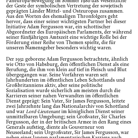
Paneuropa-Bewegung im Sommer 1980 das Wesentliche
der Geste der symbolischen Vertretung der sowjetisch
geprägten Länder Mittel- und Osteuropas zusammen.
Aus den Worten des ehemaligen Thronfolgers geht
hervor, dass einer seiner wichtigsten Partner bei dieser
Initiative Adam Fergusson war, ein schottischer
Abgeordneter des Europäischen Parlaments, der während
seiner fünfjährigen Amtszeit eine wichtige Rolle bei der
Förderung einer Reihe von Themen spielte, die für
unseren Namensgeber besonders wichtig waren.
Der 1932 geborene Adam Fergusson betrachtete, ähnlich
wie Otto von Habsburg, den öffentlichen Dienst als eine
Berufung, die ihm von klein auf tief in Fleisch und Blut
übergegangen war. Seine Vorfahren waren seit
Jahrhunderten im öffentlichen Leben Schottlands und
Großbritanniens aktiv, aber seine politische
Sozialisation wurde sicherlich am meisten durch die
Karrieren seiner nahen Verwandten im öffentlichen
Dienst geprägt: Sein Vater, Sir James Fergusson, leitete
zwei Jahrzehnte lang das Nationalarchiv von Schottland
und war
Lord-Lieutenant
im königlichen Dienst seiner
unmittelbaren Umgebung; sein Großvater, Sir Charles
Fergusson, der in der britischen Armee in den Rang eines
Generals aufstieg, diente als Gouverneur von
Neuseeland; sein Urgroßvater, Sir James Fergusson, war