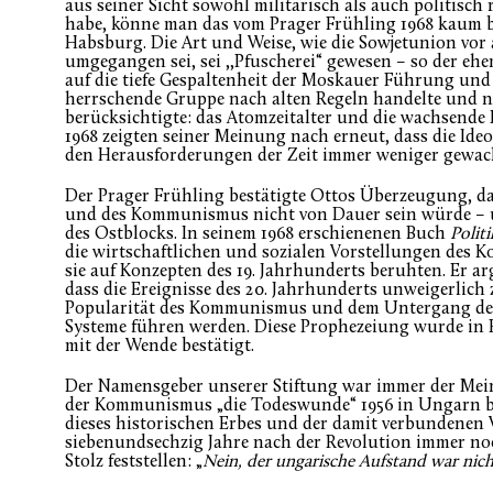
aus seiner Sicht sowohl militärisch als auch politisch
habe, könne man das vom Prager Frühling 1968 kaum 
Habsburg. Die Art und Weise, wie die Sowjetunion vor
umgegangen sei, sei ,,Pfuscherei“ gewesen – so der ehe
auf die tiefe Gespaltenheit der Moskauer Führung und 
herrschende Gruppe nach alten Regeln handelte und 
berücksichtigte: das Atomzeitalter und die wachsende
1968 zeigten seiner Meinung nach erneut, dass die Id
den Herausforderungen der Zeit immer weniger gewach
Der Prager Frühling bestätigte Ottos Überzeugung, da
und des Kommunismus nicht von Dauer sein würde – u
des Ostblocks. In seinem 1968 erschienenen Buch
Polit
die wirtschaftlichen und sozialen Vorstellungen des 
sie auf Konzepten des 19. Jahrhunderts beruhten. Er a
dass die Ereignisse des 20. Jahrhunderts unweigerlic
Popularität des Kommunismus und dem Untergang der 
Systeme führen werden. Diese Prophezeiung wurde in 
mit der Wende bestätigt.
Der Namensgeber unserer Stiftung war immer der Mei
der Kommunismus „die Todeswunde“ 1956 in Ungarn 
dieses historischen Erbes und der damit verbundene
siebenundsechzig Jahre nach der Revolution immer n
Stolz feststellen: „
Nein, der ungarische Aufstand war nic