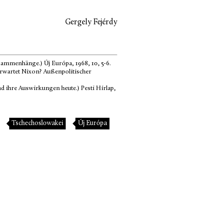
Gergely Fejérdy
ammenhänge.) Új Európa, 1968, 10, 5-6.
erwartet Nixon? Außenpolitischer
 ihre Auswirkungen heute.) Pesti Hírlap,
Tschechoslowakei
Új Európa