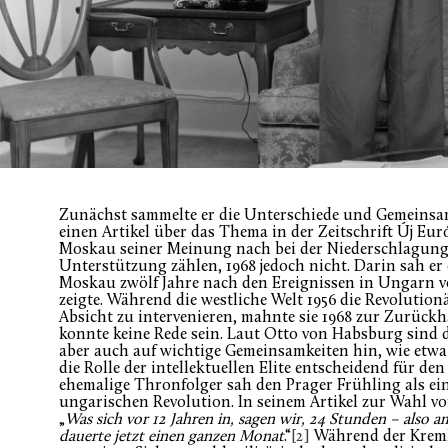
Zunächst sammelte er die Unterschiede und Gemeinsam
einen Artikel über das Thema in der Zeitschrift Új Eu
Moskau seiner Meinung nach bei der Niederschlagung
Unterstützung zählen, 1968 jedoch nicht. Darin sah e
Moskau zwölf Jahre nach den Ereignissen in Ungarn vo
zeigte. Während die westliche Welt 1956 die Revolution
Absicht zu intervenieren, mahnte sie 1968 zur Zurück
konnte keine Rede sein. Laut Otto von Habsburg sind d
aber auch auf wichtige Gemeinsamkeiten hin, wie etwa 
die Rolle der intellektuellen Elite entscheidend für de
ehemalige Thronfolger sah den Prager Frühling als ei
ungarischen Revolution. In seinem Artikel zur Wahl vo
„
Was sich vor 12 Jahren in, sagen wir, 24 Stunden – also 
dauerte jetzt einen ganzen Monat
.“
[2]
Während der Kreml 