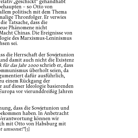
 relativ „geschickt“ gehandhabt
behaupten – so Otto von
 allem politisch mit dem Thema
malige Thronfolger. Er verwies
die Tatsache, dass die
neue Phänomene nicht
 Macht Chinas. Die Ereignisse von
eologie des Marxismus-Leninismus
sen sei.
ss die Herrschaft der Sowjetunion
nd damit auch nicht die Existenz
ik für das Jahr 2000
schrieb er, dass
Kommunismus überholt seien, da
rgumentiert dafür ausführlich,
h zu einem Rückgang der
auf dieser Ideologie basierenden
Europa vor vierunddreißig Jahren
nung, dass die Sowjetunion und
bekommen haben. In Anbetracht
n Verantwortung können wir
och mit Otto von Habsburg mit
ht umsonst!“
[3]