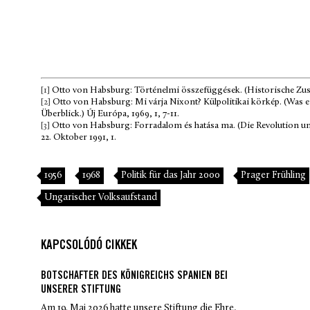
[1]
Otto von Habsburg: Történelmi összefüggések. (Historische Zus
[2]
Otto von Habsburg: Mi várja Nixont? Külpolitikai körkép. (Was 
Überblick.) Új Európa, 1969, 1, 7-11.
[3]
Otto von Habsburg: Forradalom és hatása ma. (Die Revolution und
22. Oktober 1991, 1.
1956
1968
Politik für das Jahr 2000
Prager Frühling
Ungarischer Volksaufstand
KAPCSOLÓDÓ CIKKEK
BOTSCHAFTER DES KÖNIGREICHS SPANIEN BEI
UNSERER STIFTUNG
Am 19. Mai 2026 hatte unsere Stiftung die Ehre,