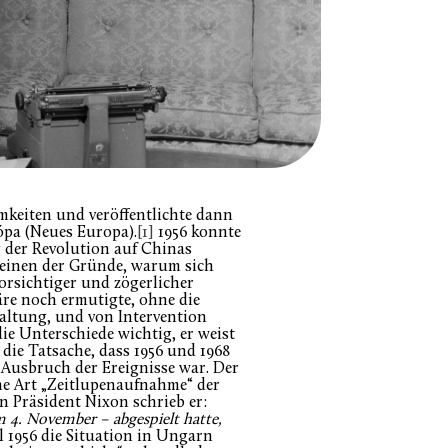
keiten und veröffentlichte dann
rópa (Neues Europa).
[1]
1956 konnte
 der Revolution auf Chinas
r einen der Gründe, warum sich
rsichtiger und zögerlicher
äre noch ermutigte, ohne die
haltung, und von Intervention
ie Unterschiede wichtig, er weist
die Tatsache, dass 1956 und 1968
n Ausbruch der Ereignisse war. Der
ne Art „Zeitlupenaufnahme“ der
n Präsident Nixon schrieb er:
am 4. November – abgespielt hatte,
1956 die Situation in Ungarn