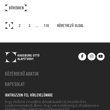
BŐVEBBEN
1
2
3
…
116
KÖVETKEZŐ OLDAL
KÖZÉRDEKŰ ADATOK
KAPCSOLAT
IRATKOZZON FEL HÍRLEVELÜNKRE
hogy elsőként értesüljön aktualitásainkról, híreinkről és
rendezvényeinkről, illetve, hogy sok érdekességet olvashasson a
Habsburg Ottó Alapítvány tevékenységéről!