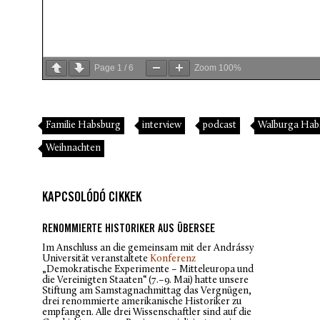
Page
1
/
6
Zoom
100%
Familie Habsburg
interview
podcast
Walburga Hab
Weihnachten
KAPCSOLÓDÓ CIKKEK
RENOMMIERTE HISTORIKER AUS ÜBERSEE
Im Anschluss an die gemeinsam mit der Andrássy
Universität veranstaltete
Konferenz
„Demokratische Experimente – Mitteleuropa und
die Vereinigten Staaten“ (7.–9. Mai) hatte unsere
Stiftung am Samstagnachmittag das Vergnügen,
drei renommierte amerikanische Historiker zu
empfangen. Alle drei Wissenschaftler sind auf die