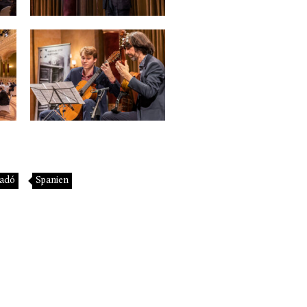
gadó
Spanien