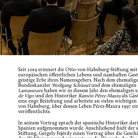
Seit 2019 erinnert die Otto-von-Habsburg-Stiftung mi
europäischen öffentlichen Lebens und namhaften Gastr
geistige Erbe ihres Namensgebers. Nach dem ehemalige
Bundeskanzler
Wolfgang Schüssel
und dem ehemaligen 
Lamassoure
haben wir in diesem Jahr den ehemaligen 
de Vigo
und den Historiker
Ramón Pérez-Maura
als Gäst
eine enge Beziehung und arbeitete an vielen wichtige
von Habsburg, über dessen Leben Pérez-Maura 1997 e
veröffentlichte.
In seinem Vortrag sprach der spanische Historiker da
Spanien aufgenommen wurde. Anschließend hielt der st
Stiftung, Gergely Fejérdy einen Vortrag über die Gesc