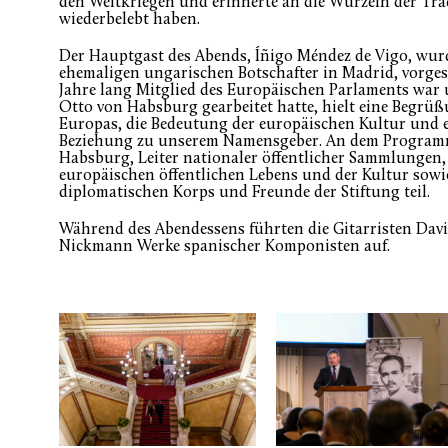
den Weltkriegen und erinnerte an die Wurzeln der Trad
wiederbelebt haben.
Der Hauptgast des Abends, Íñigo Méndez de Vigo, wur
ehemaligen ungarischen Botschafter in Madrid, vorgest
Jahre lang Mitglied des Europäischen Parlaments war 
Otto von Habsburg gearbeitet hatte, hielt eine Begrüß
Europas, die Bedeutung der europäischen Kultur und 
Beziehung zu unserem Namensgeber. An dem Programm
Habsburg, Leiter nationaler öffentlicher Sammlungen,
europäischen öffentlichen Lebens und der Kultur sowie
diplomatischen Korps und Freunde der Stiftung teil.
Während des Abendessens führten die Gitarristen Davi
Nickmann Werke spanischer Komponisten auf.