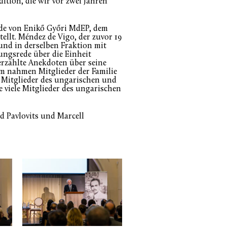
ition, die wir vor zwei Jahren
de von Enikő Győri MdEP, dem
ellt. Méndez de Vigo, der zuvor 19
und in derselben Fraktion mit
ungsrede über die Einheit
erzählte Anekdoten über seine
 nahmen Mitglieder der Familie
 Mitglieder des ungarischen und
 viele Mitglieder des ungarischen
d Pavlovits und Marcell