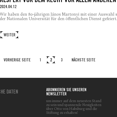
RESPEKT VOR DEM RECHT VOR ALLEM ANDEREN
2024.04.12
Wir haben den 80-jährigen János Martonyi mit einer Auswahl se
der Nationalen Universität für den öffentlichen Dienst gefeiert.
WEITER
VORHERIGE SEITE
1
2
3
NÄCHSTE SEITE
ABONNIEREN SIE UNSEREN
CHE DATEN
NEWSLETTER
um immer auf dem neuesten Stand
zu sein und spannende Neuigkeiten
über Otto von Habsburg und die
Stiftung zu erhalten!