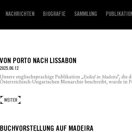
NACHRICHTEN
BIOGRAFIE
SAMMLUNG
PUBLIKATIO
VON PORTO NACH LISSABON
2025.06.12
Unsere englischsprachige Publikation „
Exiled in Madeira
”, die 
Österreichisch-Ungarischen Monarchie beschreibt, wurde in Po
WEITER
BUCHVORSTELLUNG AUF MADEIRA