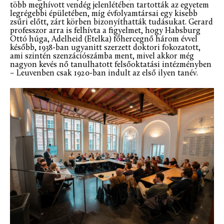
több meghívott vendég jelenlétében tartották az egyetem
legrégebbi épületében, míg évfolyamtársai egy kisebb
zsűri előtt, zárt körben bizonyíthatták tudásukat. Gerard
professzor arra is felhívta a figyelmet, hogy Habsburg
Ottó húga, Adelheid (Etelka) főhercegnő három évvel
később, 1938-ban ugyanitt szerzett doktori fokozatott,
ami szintén szenzációszámba ment, mivel akkor még
nagyon kevés nő tanulhatott felsőoktatási intézményben
– Leuvenben csak 1920-ban indult az első ilyen tanév.