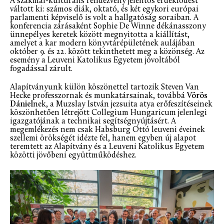
A szakmai-kulturális rendezvény jelentős érdeklődést
váltott ki: számos diák, oktató, és két egykori európai
parlamenti képviselő is volt a hallgatóság soraiban. A
konferencia zárásaként Sophie De Winne dékánasszony
ünnepélyes keretek között megnyitotta a kiállítást,
amelyet a kar modern könyvtárépületének aulájában
október 9. és 22. között tekinthetett meg a közönség. Az
esemény a Leuveni Katolikus Egyetem jóvoltából
fogadással zárult.
Alapítványunk külön köszönettel tartozik Steven Van
Hecke professzornak és munkatársainak, továbbá
Vörös
Dániel
nek, a Muzslay István jezsuita atya erőfeszítéseinek
köszönhetően létrejött Collegium Hungaricum jelenlegi
igazgatójának a technikai segítségnyújtásért. A
megemlékezés nem csak Habsburg Ottó leuveni éveinek
szellemi örökségét idézte fel, hanem egyben új alapot
teremtett az Alapítvány és a Leuveni Katolikus Egyetem
közötti jövőbeni együttműködéshez.