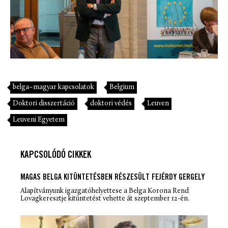
belga–magyar kapcsolatok
Belgium
Doktori disszertáció
doktori védés
Leuven
Leuveni Egyetem
KAPCSOLÓDÓ CIKKEK
MAGAS BELGA KITÜNTETÉSBEN RÉSZESÜLT FEJÉRDY GERGELY
Alapítványunk igazgatóhelyettese a Belga Korona Rend
Lovagkeresztje kitüntetést vehette át szeptember 12-én.