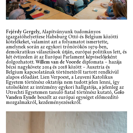
Fejérdy Gergely
, Alapítványunk tudományos
igazgatóhelyettese Habsburg Ottó és Belgium közötti
kötelékeket, valamint azt a folyamatot ismertette,
amelynek során az egykori trónörökös 1979-ben,
demokratikus választások útján, európai politikus lett, és
két évtizeden át az Európai Parlament képviselőjeként
dolgozhatott.
Willem van de Voorde
diplomata – hazája
bécsi nagykövete 2014 és 2018 között – Ausztria és
Belgium kapcsolatának történetéről tartott rendkívül
alapos előadást. Lien Verpoest, a Leuveni Katolikus
Egyetem történész oktatója nem tudott jelen lenni, így
utolsóként az intézmény egykori hallgatója, a jelenleg az
Utrechti Egyetemen tanuló fiatal történész kutató,
Golo
Vanden Eynde
beszélt az európai egységet előmozdító
mozgalmakról, kezdeményezésekről.