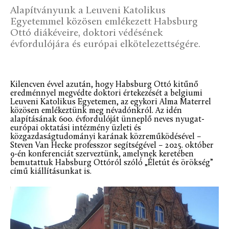
Alapítványunk a Leuveni Katolikus
Egyetemmel közösen emlékezett Habsburg
Ottó diákéveire, doktori védésének
évfordulójára és európai elkötelezettségére.
Kilencven évvel azután, hogy Habsburg Ottó kitűnő
eredménnyel megvédte doktori értekezését a belgiumi
Leuveni Katolikus Egyetemen, az egykori Alma Materrel
közösen emlékeztünk meg névadónkról. Az idén
alapításának 600. évfordulóját ünneplő neves nyugat-
európai oktatási intézmény üzleti és
közgazdaságtudományi karának közreműködésével –
Steven Van Hecke professzor segítségével – 2025. október
9-én konferenciát szerveztünk, amelynek keretében
bemutattuk Habsburg Ottóról szóló „Életút és örökség”
című kiállításunkat is.