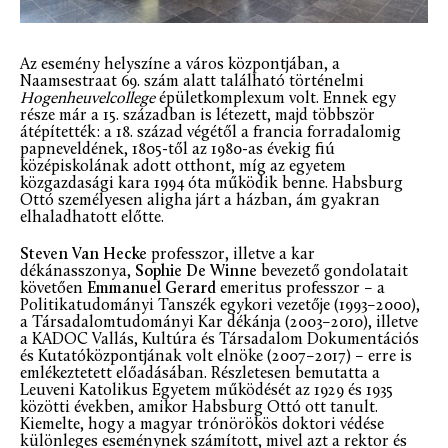
Az esemény helyszíne a város központjában, a
Naamsestraat 69. szám alatt található történelmi
Hogenheuvelcollege
épületkomplexum volt. Ennek egy
része már a 15. században is létezett, majd többször
átépítették: a 18. század végétől a francia forradalomig
papneveldének, 1805-től az 1980-as évekig fiú
középiskolának adott otthont, míg az egyetem
közgazdasági kara 1994 óta működik benne. Habsburg
Ottó személyesen aligha járt a házban, ám gyakran
elhaladhatott előtte.
Steven Van Hecke
professzor, illetve a kar
dékánasszonya,
Sophie De Winne
bevezető gondolatait
követően
Emmanuel Gerard
emeritus professzor – a
Politikatudományi Tanszék egykori vezetője (1993–2000),
a Társadalomtudományi Kar dékánja (2003–2010), illetve
a KADOC Vallás, Kultúra és Társadalom Dokumentációs
és Kutatóközpontjának volt elnöke (2007–2017) – erre is
emlékeztetett előadásában. Részletesen bemutatta a
Leuveni Katolikus Egyetem működését az 1929 és 1935
közötti években, amikor Habsburg Ottó ott tanult.
Kiemelte, hogy a magyar trónörökös doktori védése
különleges eseménynek számított, mivel azt a rektor és