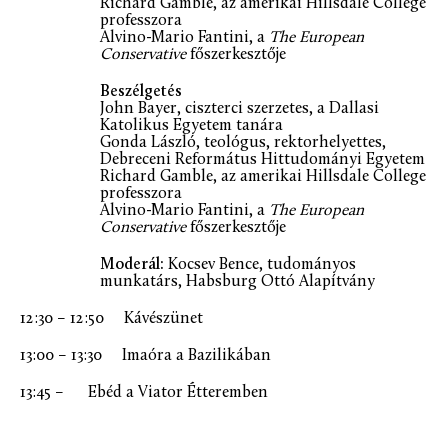
Richard Gamble, az amerikai Hillsdale College
professzora
Alvino-Mario Fantini, a
The European
Conservative
főszerkesztője
Beszélgetés
John Bayer, ciszterci szerzetes, a Dallasi
Katolikus Egyetem tanára
Gonda László, teológus, rektorhelyettes,
Debreceni Református Hittudományi Egyetem
Richard Gamble, az amerikai Hillsdale College
professzora
Alvino-Mario Fantini, a
The European
Conservative
főszerkesztője
Moderál:
Kocsev Bence, tudományos
munkatárs, Habsburg Ottó Alapítvány
12:30 – 12:50 Kávészünet
13:00 – 13:30 Imaóra a Bazilikában
13:45 – Ebéd a Viator Étteremben