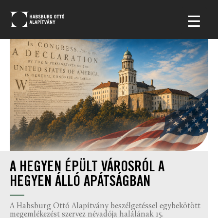
A HEGYEN ÉPÜLT VÁROSRÓL A
HEGYEN ÁLLÓ APÁTSÁGBAN
A Habsburg Ottó Alapítvány beszélgetéssel egybekötött
megemlékezést szervez névadója halálának 15.