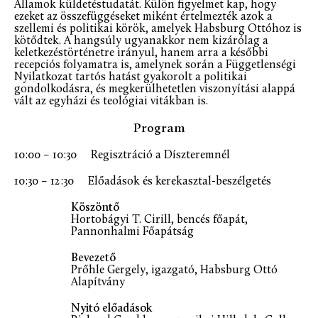
Államok küldetéstudatát. Külön figyelmet kap, hogy
ezeket az összefüggéseket miként értelmezték azok a
szellemi és politikai körök, amelyek Habsburg Ottóhoz is
kötődtek. A hangsúly ugyanakkor nem kizárólag a
keletkezéstörténetre irányul, hanem arra a későbbi
recepciós folyamatra is, amelynek során a Függetlenségi
Nyilatkozat tartós hatást gyakorolt a politikai
gondolkodásra, és megkerülhetetlen viszonyítási alappá
vált az egyházi és teológiai vitákban is.
Program
10:00 – 10:30 Regisztráció a Díszteremnél
10:30 – 12:30 Előadások és kerekasztal-beszélgetés
Köszöntő
Hortobágyi T. Cirill, bencés főapát,
Pannonhalmi Főapátság
Bevezető
Prőhle Gergely, igazgató, Habsburg Ottó
Alapítvány
Nyitó előadások