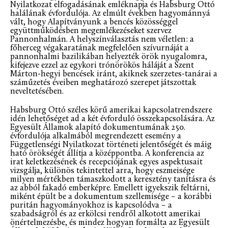
Nyilatkozat elfogadásának emléknapja és Habsburg Ottó
halálának évfordulója. Az elmúlt években hagyománnyá
vált, hogy Alapítványunk a bencés közösséggel
együttműködésben megemlékezéseket szervez
Pannonhalmán. A helyszínválasztás nem véletlen: a
főherceg végakaratának megfelelően szívurnáját a
pannonhalmi bazilikában helyezték örök nyugalomra,
kifejezve ezzel az egykori trónörökös háláját a Szent
Márton-hegyi bencések iránt, akiknek szerzetes-tanárai a
száműzetés éveiben meghatározó szerepet játszottak
neveltetésében.
Habsburg Ottó széles körű amerikai kapcsolatrendszere
idén lehetőséget ad a két évforduló összekapcsolására. Az
Egyesült Államok alapító dokumentumának 250.
évfordulója alkalmából megrendezett esemény a
Függetlenségi Nyilatkozat történeti jelentőségét és máig
ható örökségét állítja a középpontba. A konferencia az
irat keletkezésének és recepciójának egyes aspektusait
vizsgálja, különös tekintettel arra, hogy eszmeisége
milyen mértékben támaszkodott a keresztény tanításra és
az abból fakadó emberképre. Emellett igyekszik feltárni,
miként épült be a dokumentum szellemisége – a korábbi
puritán hagyományokhoz is kapcsolódva – a
szabadságról és az erkölcsi rendről alkotott amerikai
önértelmezésbe, és mindez hogyan formálta az Egyesült