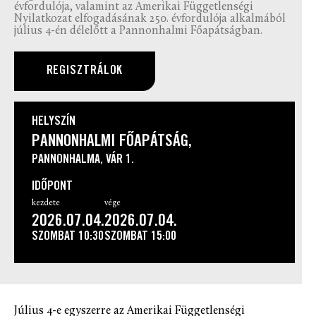
évfordulója, valamint az Amerikai Függetlenségi
Nyilatkozat elfogadásának 250. évfordulója alkalmából
július 4-én délelőtt a Pannonhalmi Főapátságban.
REGISZTRÁLOK
HELYSZÍN
PANNONHALMI FŐAPÁTSÁG,
PANNONHALMA, VÁR 1.
IDŐPONT
kezdete
vége
2026.07.04.
2026.07.04.
SZOMBAT
10:30
SZOMBAT
15:00
Július 4-e egyszerre az Amerikai Függetlenségi