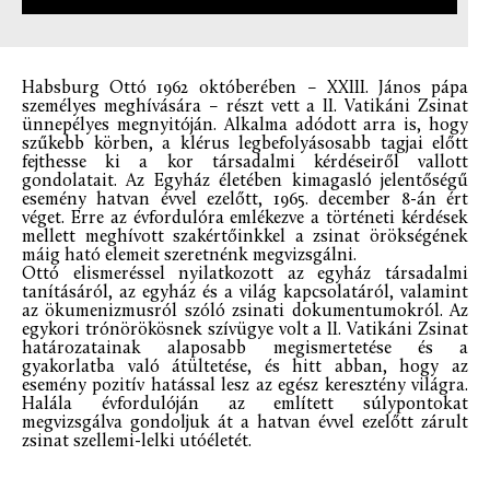
Habsburg Ottó 1962 októberében – XXIII. János pápa
személyes meghívására – részt vett a II. Vatikáni Zsinat
ünnepélyes megnyitóján. Alkalma adódott arra is, hogy
szűkebb körben, a klérus legbefolyásosabb tagjai előtt
fejthesse ki a kor társadalmi kérdéseiről vallott
gondolatait. Az Egyház életében kimagasló jelentőségű
esemény hatvan évvel ezelőtt, 1965. december 8-án ért
véget. Erre az évfordulóra emlékezve a történeti kérdések
mellett meghívott szakértőinkkel a zsinat örökségének
máig ható elemeit szeretnénk megvizsgálni.
Ottó elismeréssel nyilatkozott az egyház társadalmi
tanításáról, az egyház és a világ kapcsolatáról, valamint
az ökumenizmusról szóló zsinati dokumentumokról. Az
egykori trónörökösnek szívügye volt a II. Vatikáni Zsinat
határozatainak alaposabb megismertetése és a
gyakorlatba való átültetése, és hitt abban, hogy az
esemény pozitív hatással lesz az egész keresztény világra.
Halála évfordulóján az említett súlypontokat
megvizsgálva gondoljuk át a hatvan évvel ezelőtt zárult
zsinat szellemi-lelki utóéletét.