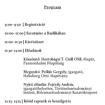
Program
9:00–9:50
|
Regisztráció
10:00–11:00
|
Szentmise a Bazilikában
11:00–11:30
|
Kávészünet
11:30–13:00
|
Előadások
Köszöntő:
Hortobágyi T. Cirill OSB,
főapát,
Pannonhalmi Főapátság
Megnyitó
:
Prőhle Gergely
, igazgató,
Habsburg Ottó Alapítvány
Nyitó előadás: Fejérdy András
,
igazgatóhelyettes, Történelemtudományi
Intézet, Bölcsészettudományi Kutatóközpont
12:15–13:15
| Rövid expozék és beszélgetés