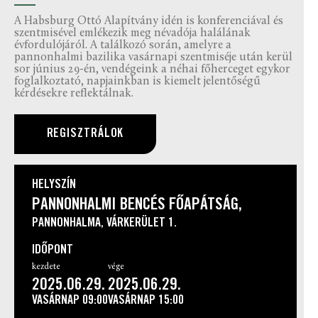
A Habsburg Ottó Alapítvány idén is konferenciával és
szentmisével emlékezik meg névadója halálának
évfordulójáról. A találkozó során, amelyre a
pannonhalmi bazilika vasárnapi szentmiséje után kerül
sor június 29-én, vendégeink a néhai főherceget egykor
foglalkoztató, napjainkban is kiemelt jelentőségű
kérdésekre reflektálnak.
REGISZTRÁLOK
HELYSZÍN
PANNONHALMI BENCÉS FŐAPÁTSÁG,
PANNONHALMA, VÁRKERÜLET 1.
IDŐPONT
kezdete
vége
2025.06.29.
2025.06.29.
VASÁRNAP
09:00
VASÁRNAP
15:00