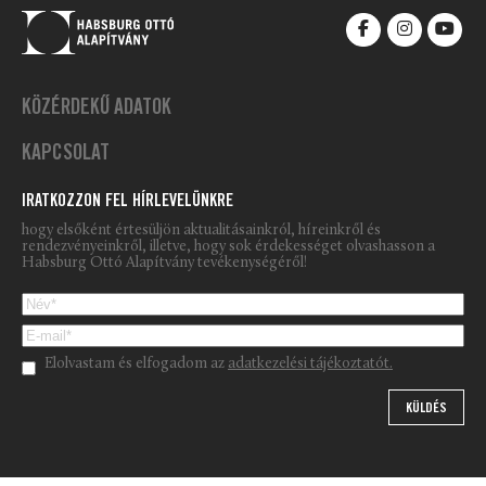
KÖZÉRDEKŰ ADATOK
KAPCSOLAT
IRATKOZZON FEL HÍRLEVELÜNKRE
hogy elsőként értesüljön aktualitásainkról, híreinkről és
rendezvényeinkről, illetve, hogy sok érdekességet olvashasson a
Habsburg Ottó Alapítvány tevékenységéről!
Please leave this field empty.
Elolvastam és elfogadom az
adatkezelési tájékoztatót.