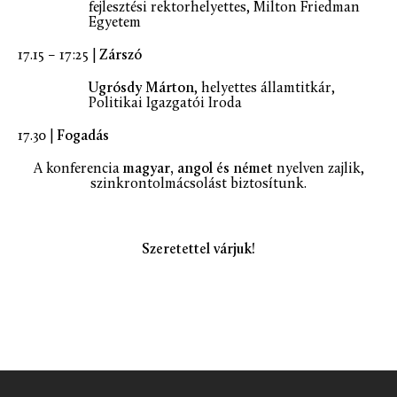
fejlesztési rektorhelyettes, Milton Friedman
Egyetem
17.15 – 17:25 |
Zárszó
Ugrósdy Márton
, helyettes államtitkár,
Politikai Igazgatói Iroda
17.30 |
Fogadás
A konferencia
magyar, angol és német
nyelven zajlik,
szinkrontolmácsolást biztosítunk.
Szeretettel várjuk!