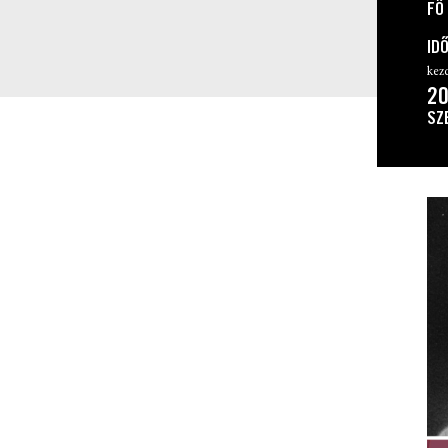
FŐ 
ID
kez
20
SZ