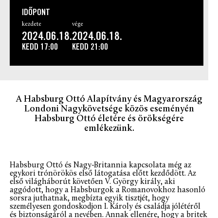
IDŐPONT
kezdete
vége
2024.06.18.
2024.06.18.
KEDD
17:00
KEDD
21:00
A Habsburg Ottó Alapítvány és Magyarország
Londoni Nagykövetsége közös eseményén
Habsburg Ottó életére és örökségére
emlékezünk.
Habsburg Ottó és Nagy-Britannia kapcsolata még az
egykori trónörökös első látogatása előtt kezdődött. Az
első világháborút követően V. György király, aki
aggódott, hogy a Habsburgok a Romanovokhoz hasonló
sorsra juthatnak, megbízta egyik tisztjét, hogy
személyesen gondoskodjon I. Károly és családja jólétéről
és biztonságáról a nevében. Annak ellenére, hogy a britek