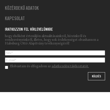
KÖZÉRDEKŰ ADATOK
KAPCSOLAT
IRATKOZZON FEL HÍRLEVELÜNKRE
hogy elsőként értesüljön aktualitásainkról, híreinkről és
rendezvényeinkről, illetve, hogy sok érdekességet olvashasson a
Habsburg Ottó Alapítvány tevékenységéről!
Please leave this field empty.
Elolvastam és elfogadom az
adatkezelési tájékoztatót.