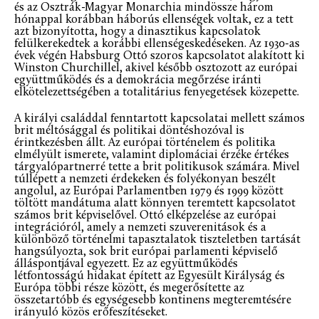
és az Osztrák-Magyar Monarchia mindössze három
hónappal korábban háborús ellenségek voltak, ez a tett
azt bizonyította, hogy a dinasztikus kapcsolatok
felülkerekedtek a korábbi ellenségeskedéseken. Az 1930-as
évek végén Habsburg Ottó szoros kapcsolatot alakított ki
Winston Churchillel, akivel később osztozott az európai
együttműködés és a demokrácia megőrzése iránti
elkötelezettségében a totalitárius fenyegetések közepette.
A királyi családdal fenntartott kapcsolatai mellett számos
brit méltósággal és politikai döntéshozóval is
érintkezésben állt. Az európai történelem és politika
elmélyült ismerete, valamint diplomáciai érzéke értékes
tárgyalópartnerré tette a brit politikusok számára. Mivel
túllépett a nemzeti érdekeken és folyékonyan beszélt
angolul, az Európai Parlamentben 1979 és 1999 között
töltött mandátuma alatt könnyen teremtett kapcsolatot
számos brit képviselővel. Ottó elképzelése az európai
integrációról, amely a nemzeti szuverenitások és a
különböző történelmi tapasztalatok tiszteletben tartását
hangsúlyozta, sok brit európai parlamenti képviselő
álláspontjával egyezett. Ez az együttműködés
létfontosságú hidakat épített az Egyesült Királyság és
Európa többi része között, és megerősítette az
összetartóbb és egységesebb kontinens megteremtésére
irányuló közös erőfeszítéseket.