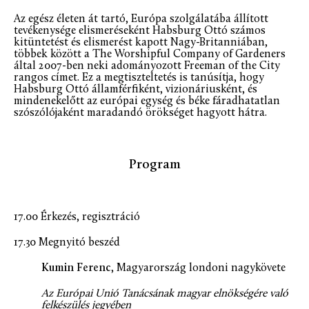
Az egész életen át tartó, Európa szolgálatába állított
tevékenysége elismeréseként Habsburg Ottó számos
kitüntetést és elismerést kapott Nagy-Britanniában,
többek között a The Worshipful Company of Gardeners
által 2007-ben neki adományozott Freeman of the City
rangos címet. Ez a megtiszteltetés is tanúsítja, hogy
Habsburg Ottó államférfiként, vizionáriusként, és
mindenekelőtt az európai egység és béke fáradhatatlan
szószólójaként maradandó örökséget hagyott hátra.
Program
17.00 Érkezés, regisztráció
17.30 Megnyitó beszéd
Kumin Ferenc
, Magyarország londoni nagykövete
Az Európai Unió Tanácsának magyar elnökségére való
felkészülés jegyében