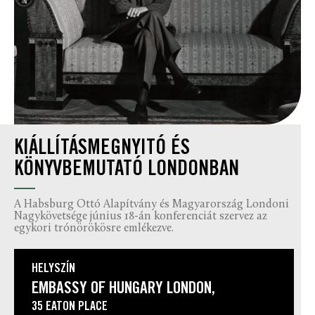
KIÁLLÍTÁSMEGNYITÓ ÉS
KÖNYVBEMUTATÓ LONDONBAN
A Habsburg Ottó Alapítvány és Magyarország Londoni
Nagykövetsége június 18-án konferenciát szervez az
egykori trónörökösre emlékezve.
HELYSZÍN
EMBASSY OF HUNGARY LONDON,
35 EATON PLACE