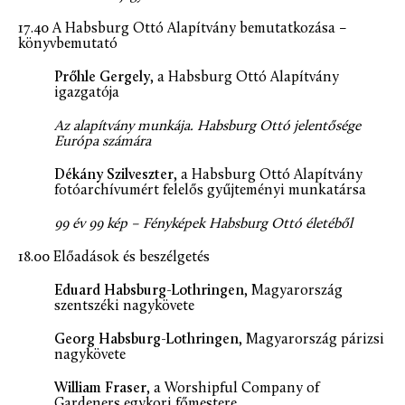
17.40 A Habsburg Ottó Alapítvány bemutatkozása –
könyvbemutató
Prőhle Gergely
, a Habsburg Ottó Alapítvány
igazgatója
Az alapítvány munkája. Habsburg Ottó jelentősége
Európa számára
Dékány Szilveszter
, a Habsburg Ottó Alapítvány
fotóarchívumért felelős gyűjteményi munkatársa
99 év 99 kép – Fényképek Habsburg Ottó életéből
18.00 Előadások és beszélgetés
Eduard Habsburg-Lothringen
, Magyarország
szentszéki nagykövete
Georg Habsburg-Lothringen
, Magyarország párizsi
nagykövete
William Fraser
, a Worshipful Company of
Gardeners egykori főmestere