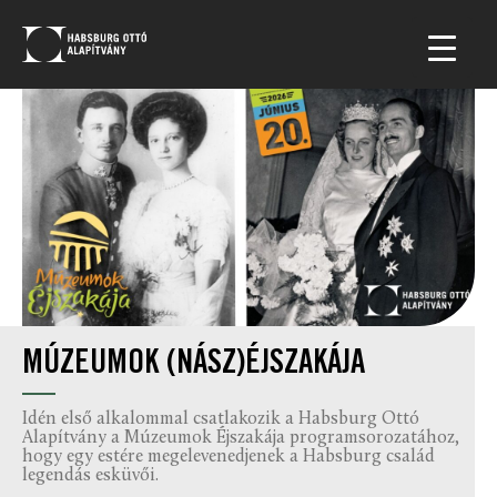
MÚZEUMOK (NÁSZ)ÉJSZAKÁJA
Idén első alkalommal csatlakozik a Habsburg Ottó
Alapítvány a Múzeumok Éjszakája programsorozatához,
hogy egy estére megelevenedjenek a Habsburg család
legendás esküvői.