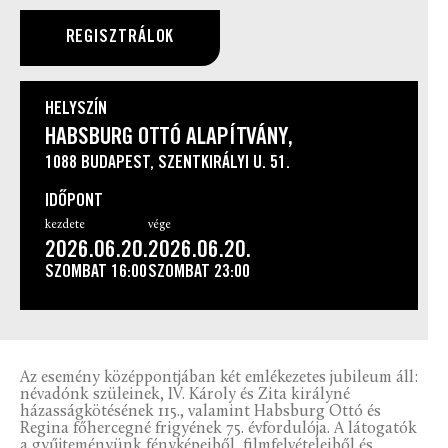
REGISZTRÁLOK
HELYSZÍN
HABSBURG OTTÓ ALAPÍTVÁNY,
1088 BUDAPEST, SZENTKIRÁLYI U. 51.
IDŐPONT
kezdete
vége
2026.06.20.
2026.06.20.
SZOMBAT
16:00
SZOMBAT
23:00
Az esemény középpontjában két emlékezetes jubileum áll:
névadónk szüleinek, IV. Károly és Zita királyné
házasságkötésének 115., valamint Habsburg Ottó és
Regina főhercegné frigyének 75. évfordulója. A látogatók
a gyűjteményünk fényképeiből, filmfelvételeiből és