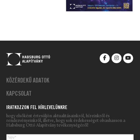
KÖZÉRDEKŰ ADATOK
KAPCSOLAT
IRATKOZZON FEL HÍRLEVELÜNKRE
hogy elsőként értesüljön aktualitásainkról, híreinkről és
rendezvényeinkről, illetve, hogy sok érdekességet olvashasson a
Habsburg Ottó Alapítvány tevékenységéről!