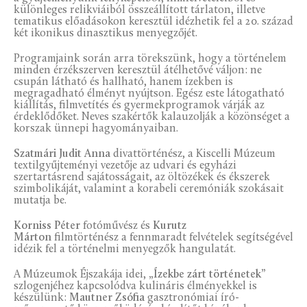
különleges relikviáiból összeállított tárlaton, illetve
tematikus előadásokon keresztül idézhetik fel a 20. század
két ikonikus dinasztikus menyegzőjét.
Programjaink során arra törekszünk, hogy a történelem
minden érzékszerven keresztül átélhetővé váljon: ne
csupán látható és hallható, hanem ízekben is
megragadható élményt nyújtson. Egész este látogatható
kiállítás, filmvetítés és gyermekprogramok várják az
érdeklődőket. Neves szakértők kalauzolják a közönséget a
korszak ünnepi hagyományaiban.
Szatmári Judit
Anna
divattörténész, a Kiscelli Múzeum
textilgyűjteményi vezetője az udvari és egyházi
szertartásrend sajátosságait, az öltözékek és ékszerek
szimbolikáját, valamint a korabeli ceremóniák szokásait
mutatja be.
Korniss Péter
fotóművész és
Kurutz
Márton
filmtörténész a fennmaradt felvételek segítségével
idézik fel a történelmi menyegzők hangulatát.
A Múzeumok Éjszakája idei,
„Ízekbe zárt történetek”
szlogenjéhez kapcsolódva kulináris élményekkel is
készülünk:
Mautner Zsófia
gasztronómiai író-