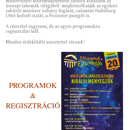
műsorvezető közreműködésével ízelítőt kínálunk az
ünnepi lakomák világából: megkóstolhatják az egykori
esküvői menüsor néhány fogását, valamint Habsburg
Ottó kedvelt italát, a Freixenet pezsgőt is.
A részvétel ingyenes, de az egyes programokra
regisztrálni kell.
Minden érdeklődőt szeretettel várunk!
PROGRAMOK
&
REGISZTRÁCIÓ