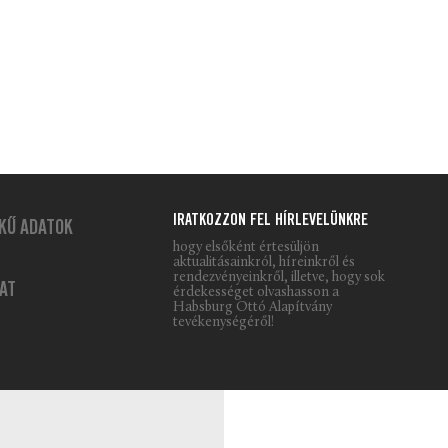
IRATKOZZON FEL HÍRLEVELÜNKRE
KŰ ADATOK
hogy elsőként értesüljön
aktualitásainkról, híreinkről és
rendezvényeinkről, illetve, hogy sok
AT
érdekességet olvashasson a
Habsburg Ottó Alapítvány
tevékenységéről!