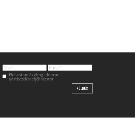
Please leave this field empty.
Elolvastam és elfogadom az
adatkezelési tájékoztatót.