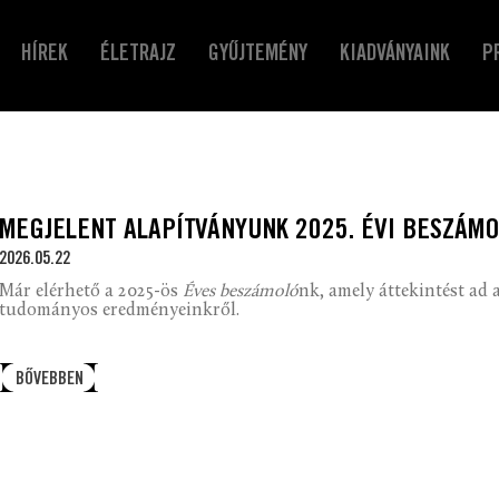
HÍREK
ÉLETRAJZ
GYŰJTEMÉNY
KIADVÁNYAINK
P
MEGJELENT ALAPÍTVÁNYUNK 2025. ÉVI BESZÁMO
2026.05.22
Már elérhető a 2025-ös
Éves beszámoló
nk, amely áttekintést ad 
tudományos eredményeinkről.
BŐVEBBEN