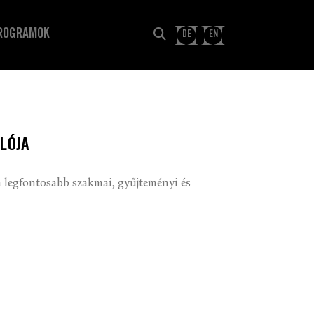
ROGRAMOK
DE
EN
LÓJA
a legfontosabb szakmai, gyűjteményi és