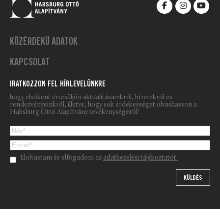
KÖZÉRDEKŰ ADATOK
KAPCSOLAT
IRATKOZZON FEL HÍRLEVELÜNKRE
hogy elsőként értesüljön aktualitásainkról, híreinkről és
rendezvényeinkről, illetve, hogy sok érdekességet olvashasson a
Habsburg Ottó Alapítvány tevékenységéről!
Please leave this field empty.
Elolvastam és elfogadom az
adatkezelési tájékoztatót.