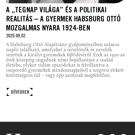
A „TEGNAP VILÁGA” ÉS A POLITIKAI
REALITÁS – A GYERMEK HABSBURG OTTÓ
MOZGALMAS NYARA 1924-BEN
2025.09.02
A Habsburg Ottó Alapítvány gyűjteményében számos
napló található, amelyeket a nevelőnők és nevelők
vezettek a királyi gyermekek fejlődéséről. Ezek az 1930-as
évek közepéig engednek némi bepillantást a család
életébe, olykor vidám epizódokat is felvillantva a
cseperedő gyermekek mindennapjaiból a szigorú etikett
kötöttségein túl – vagy épp azoknak megfelelően.
BŐVEBBEN