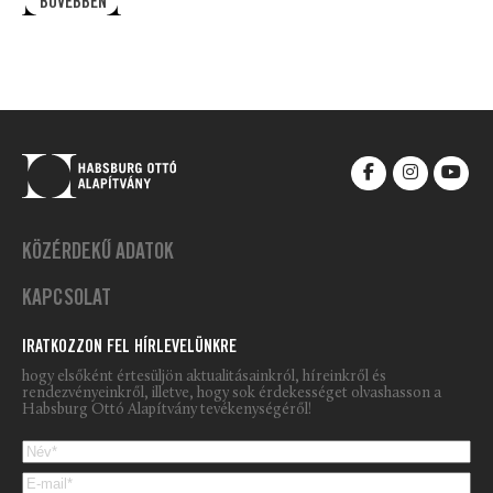
BŐVEBBEN
KÖZÉRDEKŰ ADATOK
KAPCSOLAT
IRATKOZZON FEL HÍRLEVELÜNKRE
hogy elsőként értesüljön aktualitásainkról, híreinkről és
rendezvényeinkről, illetve, hogy sok érdekességet olvashasson a
Habsburg Ottó Alapítvány tevékenységéről!