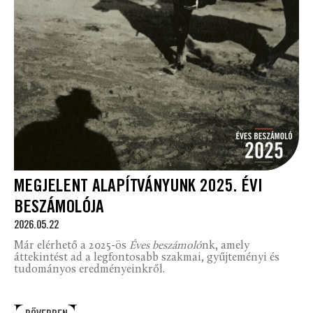
MEGJELENT ALAPÍTVÁNYUNK 2025. ÉVI
BESZÁMOLÓJA
2026.05.22
Már elérhető a 2025-ös
Éves beszámoló
nk, amely
áttekintést ad a legfontosabb szakmai, gyűjteményi és
tudományos eredményeinkről.