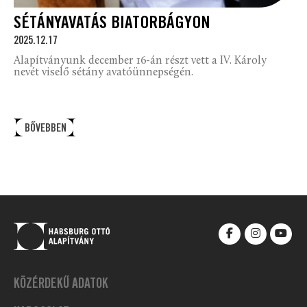
SÉTÁNYAVATÁS BIATORBÁGYON
2025.12.17
Alapítványunk december 16-án részt vett a IV. Károly
nevét viselő sétány avatóünnepségén.
BŐVEBBEN
KÖZÉRDEKŰ ADATOK