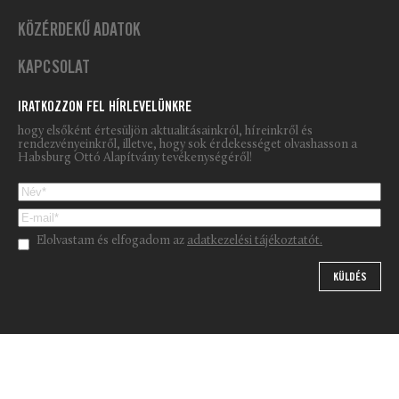
KÖZÉRDEKŰ ADATOK
KAPCSOLAT
IRATKOZZON FEL HÍRLEVELÜNKRE
hogy elsőként értesüljön aktualitásainkról, híreinkről és
rendezvényeinkről, illetve, hogy sok érdekességet olvashasson a
Habsburg Ottó Alapítvány tevékenységéről!
Please leave this field empty.
Elolvastam és elfogadom az
adatkezelési tájékoztatót.