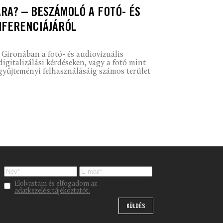
RA? – BESZÁMOLÓ A FOTÓ- ÉS
NFERENCIÁJÁRÓL
 Gironában a fotó- és audiovizuális
digitalizálási kérdéseken, vagy a fotó mint
gyűjteményi felhasználásáig számos terület
Please leave this field empty.
Elolvastam és elfogadom az
adatkezelési tájékoztatót.