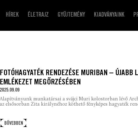
HÍREK
ÉLETRAJZ
GYŰJTEMÉNY
KIADVÁNYAINK
P
FOTÓHAGYATÉK RENDEZÉSE MURIBAN – ÚJABB 
EMLÉKEZET MEGŐRZÉSÉBEN
2025.09.09
Alapítványunk munkatársai a svájci Muri kolostorban lévő Arc
az elsősorban Zita királynéhoz köthető fényképes hagyaték rend
BŐVEBBEN