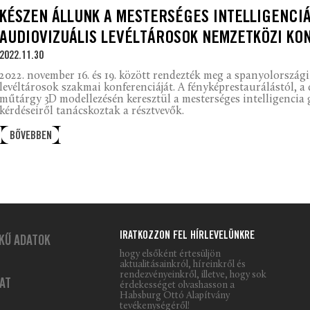
KÉSZEN ÁLLUNK A MESTERSÉGES INTELLIGENCIÁ
AUDIOVIZUÁLIS LEVÉLTÁROSOK NEMZETKÖZI KO
2022.11.30
2022. november 16. és 19. között rendezték meg a spanyolországi
levéltárosok szakmai konferenciáját. A fényképrestaurálástól, a 
műtárgy 3D modellezésén keresztül a mesterséges intelligencia 
kérdéseiről tanácskoztak a résztvevők.
BŐVEBBEN
IRATKOZZON FEL HÍRLEVELÜNKRE
KŰ ADATOK
hogy elsőként értesüljön
aktualitásainkról, híreinkről és
rendezvényeinkről, illetve, hogy sok
AT
érdekességet olvashasson a
Habsburg Ottó Alapítvány
tevékenységéről!