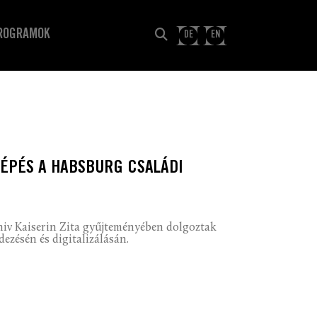
ROGRAMOK
DE
EN
LÉPÉS A HABSBURG CSALÁDI
hiv Kaiserin Zita gyűjteményében dolgoztak
ezésén és digitalizálásán.