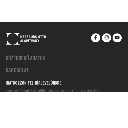
KÖZÉRDEKŰ ADATOK
KAPCSOLAT
IRATKOZZON FEL HÍRLEVELÜNKRE
hogy elsőként értesüljön aktualitásainkról, híreinkről és
rendezvényeinkről, illetve, hogy sok érdekességet olvashasson a
Habsburg Ottó Alapítvány tevékenységéről!
Please leave this field empty.
Elolvastam és elfogadom az
adatkezelési tájékoztatót.