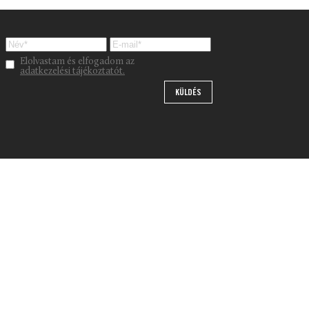
Please leave this field empty.
Elolvastam és elfogadom az
adatkezelési tájékoztatót.