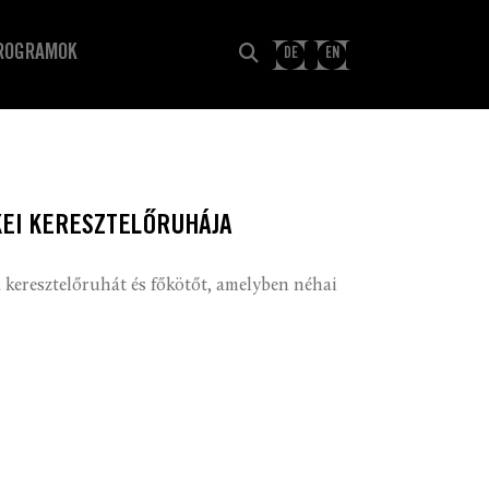
ROGRAMOK
DE
EN
KEI KERESZTELŐRUHÁJA
a keresztelőruhát és főkötőt, amelyben néhai