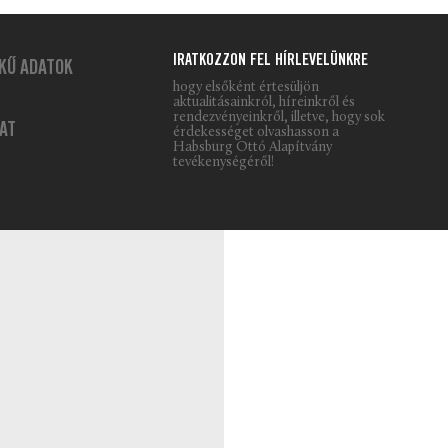
IRATKOZZON FEL HÍRLEVELÜNKRE
KŰ ADATOK
hogy elsőként értesüljön
aktualitásainkról, híreinkről és
rendezvényeinkről, illetve, hogy sok
AT
érdekességet olvashasson a
Habsburg Ottó Alapítvány
tevékenységéről!