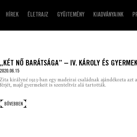
HÍREK
ÉLETRAJZ
GYŰJTEMÉNY
KIADVÁNYAINK
P
„KÉT NŐ BARÁTSÁGA” – IV. KÁROLY ÉS GYERME
2020.06.15
Zita királyné 1923-ban egy madeirai családnak ajándékozta azt 
férjét, majd gyermekeit is szenteltvíz alá tartották.
BŐVEBBEN