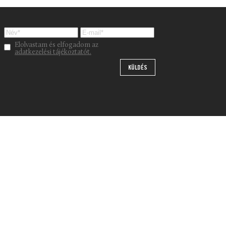
Please leave this field empty.
Elolvastam és elfogadom az
adatkezelési tájékoztatót.