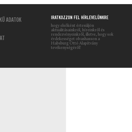
IRATKOZZON FEL HÍRLEVELÜNKRE
KŰ ADATOK
hogy elsőként értesüljön
aktualitásainkról, híreinkről és
rendezvényeinkről, illetve, hogy sok
AT
érdekességet olvashasson a
Habsburg Ottó Alapítvány
tevékenységéről!