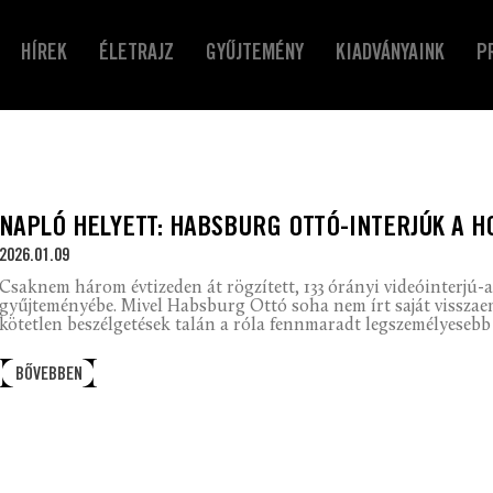
HÍREK
ÉLETRAJZ
GYŰJTEMÉNY
KIADVÁNYAINK
P
NAPLÓ HELYETT: HABSBURG OTTÓ-INTERJÚK A 
2026.01.09
Csaknem három évtizeden át rögzített, 133 órányi videóinterjú
gyűjteményébe. Mivel Habsburg Ottó soha nem írt saját visszaeml
kötetlen beszélgetések talán a róla fennmaradt legszemélyesebb
BŐVEBBEN