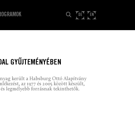
ROGRAMOK
DE
EN
HOAL GYŰJTEMÉNYÉBEN
-anyag került a Habsburg Ottó Alapítvány
ékezést, az 1977 és 2005 között készült,
 és legmélyebb forrásnak tekinthetők.