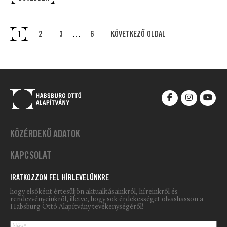
1
2
3
…
6
KÖVETKEZŐ OLDAL
KÖZÉRDEKŰ ADATOK
KAPCSOLAT
IRATKOZZON FEL HÍRLEVELÜNKRE
hogy elsőként értesüljön aktualitásainkról, híreinkről és
rendezvényeinkről, illetve, hogy sok érdekességet olvashasson a
Habsburg Ottó Alapítvány tevékenységéről!