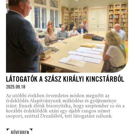
LÁTOGATÓK A SZÁSZ KIRÁLYI KINCSTÁRBÓL
2025.09.18
Az utóbbi években örvendetes módon megnőtt az
érdeklődés Alapítványunk működése és gyűjteménye
iránt. Ennek élénk bizonyítéka, hogy szeptember 12-én a
korábbi érdeklődők után egy újabb rangos német
csoport, ezúttal Drezdából, tett látogatást nálunk.
BŐVEBBEN