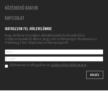
KÖZÉRDEKŰ ADATOK
KAPCSOLAT
IRATKOZZON FEL HÍRLEVELÜNKRE
hogy elsőként értesüljön aktualitásainkról, híreinkről és
rendezvényeinkről, illetve, hogy sok érdekességet olvashasson a
Habsburg Ottó Alapítvány tevékenységéről!
Please leave this field empty.
Elolvastam és elfogadom az
adatkezelési tájékoztatót.