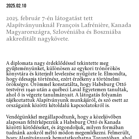
2025.02.10
2025. február 7-én látogatást tett
Alapítványunknál François Lafrénière, Kanada
Magyarországra, Szlovéniába és Boszniába
akkreditált nagykövete.
A diplomata nagy érdeklődéssel tekintette meg
gyűjteményünket, különösen az egykori trónörökös
könyvtára és kiterjedt levelezése nyűgözte le. Elmondta,
hogy édesapja történész, ezért érzékeny a történelmi
örökségre. Örömmel konstatálta, hogy Habsburg Ottó
testvérei 1940 után a québeci Laval Egyetemen tanultak,
ahol ő is végezte tanulmányait. A látogatás folyamán
tájékoztattuk Alapítványunk munkájáról, és szó esett az
országaink közötti kétoldalú kapcsolatokról is.
Vendégünkkel megállapodtunk, hogy a közeljövőben
alaposan feltérképezzük a Habsburg Ottó és Kanada
közötti kötődéseket, és átgondoljuk, milyen formában
tudnánk azokról méltó módon megemlékezni. Felmerült,
hogy Alapítványunk bemutatkozhatna Torontóban, ahol