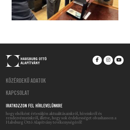
KÖZÉRDEKŰ ADATOK
KAPCSOLAT
IRATKOZZON FEL HÍRLEVELÜNKRE
hogy elsőként értesüljön aktualitásainkról, híreinkről és
rendezvényeinkről, illetve, hogy sok érdekességet olvashasson a
Habsburg Ottó Alapítvány tevékenységéről!