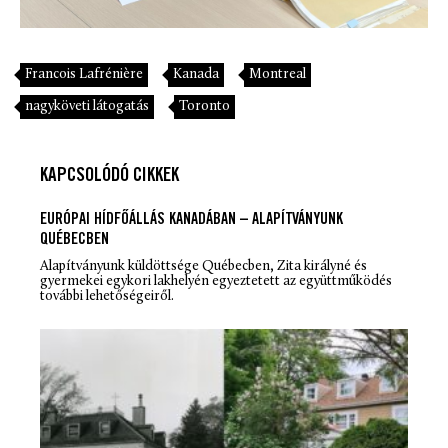
Francois Lafrénière
Kanada
Montreal
nagyköveti látogatás
Toronto
KAPCSOLÓDÓ CIKKEK
EURÓPAI HÍDFŐÁLLÁS KANADÁBAN – ALAPÍTVÁNYUNK
QUÉBECBEN
Alapítványunk küldöttsége Québecben, Zita királyné és
gyermekei egykori lakhelyén egyeztetett az együttműködés
további lehetőségeiről.