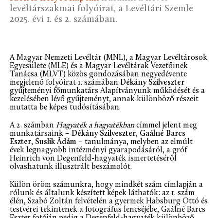
levéltárszakmai folyóirat, a Levéltári Szemle
2025. évi 1. és 2. számában.
A Magyar Nemzeti Levéltár (MNL), a Magyar Levéltárosok
Egyesülete (MLE) és a Magyar Levéltárak Vezetőinek
Tanácsa (MLVT) közös gondozásában negyedévente
megjelenő folyóirat 1. számában
Dékány Szilveszter
gyűjteményi főmunkatárs Alapítványunk működését és a
kezelésében lévő gyűjteményt, annak különböző részeit
mutatta be képes tudósításában.
A 2. számban
Hagyaték a hagyatékban
címmel jelent meg
munkatársaink –
Dékány Szilveszter, Gaálné Barcs
Eszter, Suslik Ádám
– tanulmánya, melyben az elmúlt
évek legnagyobb intézményi gyarapodásáról, a gróf
Heinrich von Degenfeld-hagyaték ismertetéséről
olvashatunk illusztrált beszámolót.
Külön öröm számunkra, hogy mindkét szám címlapján a
rólunk és általunk készített képek láthatók: az 1. szám
élén, Szabó Zoltán felvételén a gyermek Habsburg Ottó és
testvérei tekintenek a fotográfus lencséjébe, Gaálné Barcs