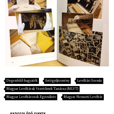
Degenfeld-hagyaték
fotógyűjtemény
Levéltári Szemle
Magyar Levéltárak Vezetőinek Tanácsa (MLVT)
Magyar Levéltárosok Egyesülete
Magyar Nemzeti Levéltár