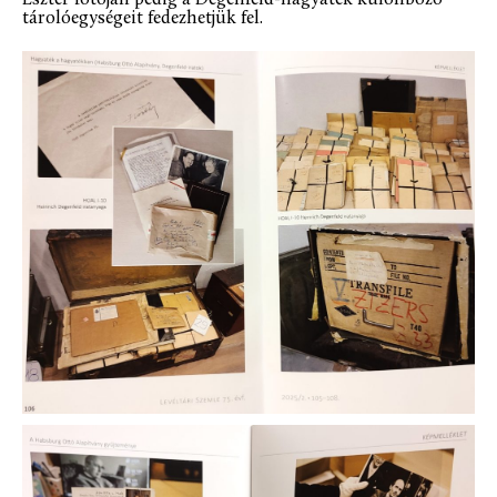
Eszter fotóján pedig a Degenfeld-hagyaték különböző
tárolóegységeit fedezhetjük fel.