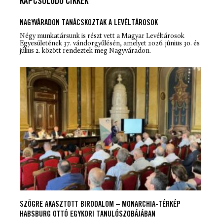
KAPCSOLÓDÓ CIKKEK
NAGYVÁRADON TANÁCSKOZTAK A LEVÉLTÁROSOK
Négy munkatársunk is részt vett a Magyar Levéltárosok
Egyesületének 37. vándorgyűlésén, amelyet 2026. június 30. és
július 2. között rendeztek meg Nagyváradon.
SZÖGRE AKASZTOTT BIRODALOM – MONARCHIA-TÉRKÉP
HABSBURG OTTÓ EGYKORI TANULÓSZOBÁJÁBAN