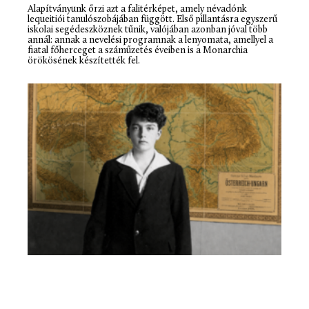
Alapítványunk őrzi azt a falitérképet, amely névadónk
lequeitiói tanulószobájában függött. Első pillantásra egyszerű
iskolai segédeszköznek tűnik, valójában azonban jóval több
annál: annak a nevelési programnak a lenyomata, amellyel a
fiatal főherceget a száműzetés éveiben is a Monarchia
örökösének készítették fel.