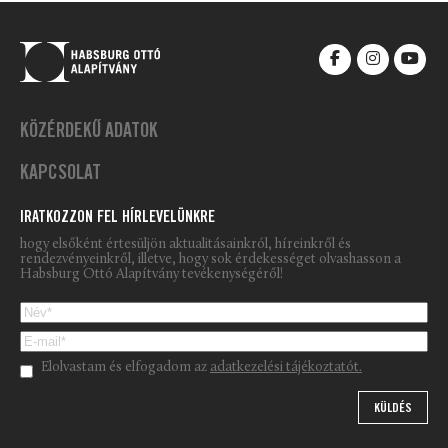
KÖZÉRDEKŰ ADATOK
KAPCSOLAT
IRATKOZZON FEL HÍRLEVELÜNKRE
hogy elsőként értesüljön aktualitásainkról, híreinkről és
rendezvényeinkről, illetve, hogy sok érdekességet olvashasson a
Habsburg Ottó Alapítvány tevékenységéről!
Please leave this field empty.
Elolvastam és elfogadom az
adatkezelési tájékoztatót.