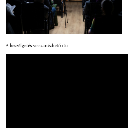
A beszélgetés visszanézhető itt: