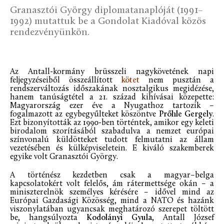
Granasztói György diplomatanaplóját (1991–
1992) mutattuk be a Gondolat Kiadóval közös
rendezvényünkön.
Az Antall-kormány brüsszeli nagykövetének napi
feljegyzéseiből összeállított
kötet
nem pusztán a
rendszerváltozás időszakának nosztalgikus megidézése,
hanem tanúságtétel a 21. század kihívásai közepette:
Magyarország ezer éve a Nyugathoz tartozik –
fogalmazott az egybegyűlteket köszöntve
Prőhle Gergely
.
Ezt bizonyították az 1990-ben történtek, amikor egy keleti
birodalom szorításából szabadulva a nemzet európai
színvonalú küldötteket tudott felmutatni az állam
vezetésében és külképviseletein. E kiváló szakemberek
egyike volt Granasztói György.
A történész kezdetben csak a magyar–belga
kapcsolatokért volt felelős, ám rátermettsége okán – a
miniszterelnök személyes kérésére – idővel mind az
Európai Gazdasági Közösség, mind a NATO és hazánk
viszonylatában ugyancsak meghatározó szerepet töltött
be, hangsúlyozta
Kodolányi Gyula
, Antall József