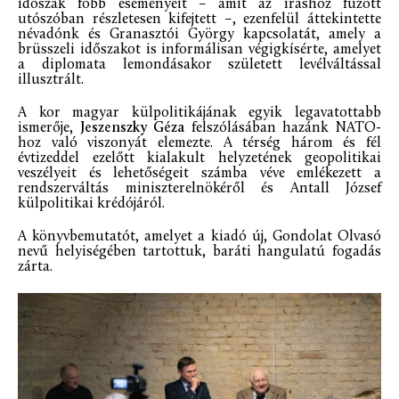
időszak főbb eseményeit – amit az íráshoz fűzött
utószóban részletesen kifejtett –, ezenfelül áttekintette
névadónk és Granasztói György kapcsolatát, amely a
brüsszeli időszakot is informálisan végigkísérte, amelyet
a diplomata lemondásakor született levélváltással
illusztrált.
A kor magyar külpolitikájának egyik legavatottabb
ismerője,
Jeszenszky Géza
felszólásában hazánk NATO-
hoz való viszonyát elemezte. A térség három és fél
évtizeddel ezelőtt kialakult helyzetének geopolitikai
veszélyeit és lehetőségeit számba véve emlékezett a
rendszerváltás miniszterelnökéről és Antall József
külpolitikai krédójáról.
A könyvbemutatót, amelyet a kiadó új, Gondolat Olvasó
nevű helyiségében tartottuk, baráti hangulatú fogadás
zárta.