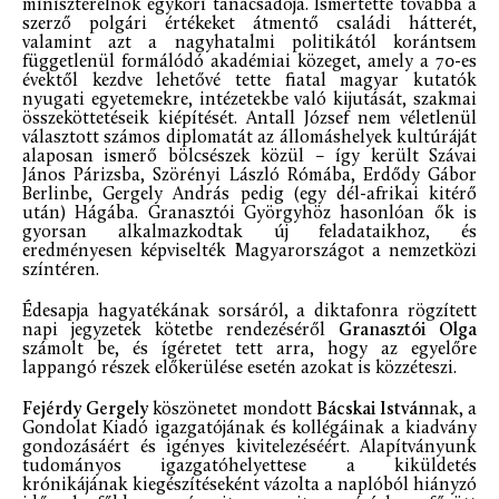
miniszterelnök egykori tanácsadója. Ismertette továbbá a
szerző polgári értékeket átmentő családi hátterét,
valamint azt a nagyhatalmi politikától korántsem
függetlenül formálódó akadémiai közeget, amely a 70-es
évektől kezdve lehetővé tette fiatal magyar kutatók
nyugati egyetemekre, intézetekbe való kijutását, szakmai
összeköttetéseik kiépítését. Antall József nem véletlenül
választott számos diplomatát az állomáshelyek kultúráját
alaposan ismerő bölcsészek közül – így került Szávai
János Párizsba, Szörényi László Rómába, Erdődy Gábor
Berlinbe, Gergely András pedig (egy dél-afrikai kitérő
után) Hágába. Granasztói Györgyhöz hasonlóan ők is
gyorsan alkalmazkodtak új feladataikhoz, és
eredményesen képviselték Magyarországot a nemzetközi
színtéren.
Édesapja hagyatékának sorsáról, a diktafonra rögzített
napi jegyzetek kötetbe rendezéséről
Granasztói Olga
számolt be, és ígéretet tett arra, hogy az egyelőre
lappangó részek előkerülése esetén azokat is közzéteszi.
Fejérdy Gergely
köszönetet mondott
Bácskai István
nak, a
Gondolat Kiadó igazgatójának és kollégáinak a kiadvány
gondozásáért és igényes kivitelezéséért. Alapítványunk
tudományos igazgatóhelyettese a kiküldetés
krónikájának kiegészítéseként vázolta a naplóból hiányzó