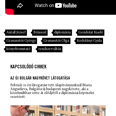
Antall József
Brüsszel
diplomácia
Gondolat Kiadó
Granasztói György
Granasztói Olga
Kodolányi Gyula
könyvbemutató
rendszerváltás
KAPCSOLÓDÓ CIKKEK
AZ ÚJ BOLGÁR NAGYKÖVET LÁTOGATÁSA
Február 11-én látogatást tett Alapítványunknál Maria
Anguelieva, Bulgária új budapesti nagykövete, aki a
közelmúltban vette át elődjétől a diplomáciai képviselet
vezetését.