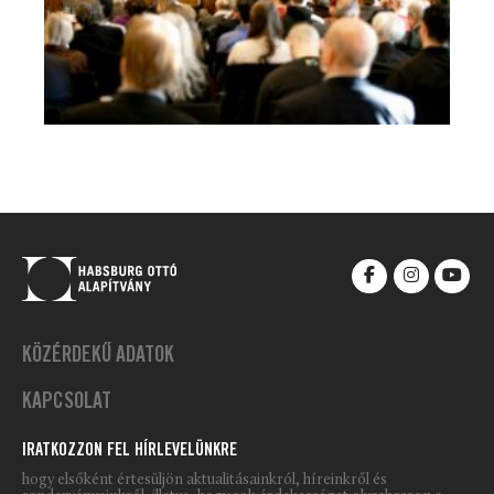
KÖZÉRDEKŰ ADATOK
KAPCSOLAT
IRATKOZZON FEL HÍRLEVELÜNKRE
hogy elsőként értesüljön aktualitásainkról, híreinkről és