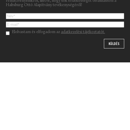
rendezvényeinkről, illetve, hogy sok érdekességet olvashasson a
Habsburg Ottó Alapítvány tevékenységéről!
Please leave this field empty.
Elolvastam és elfogadom az
adatkezelési tájékoztatót.